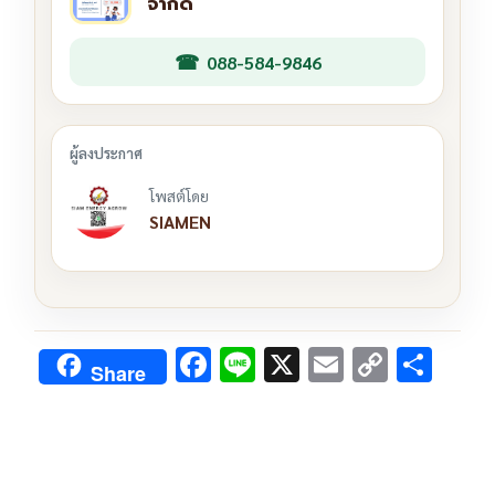
จำกัด
088-584-9846
โพสต์โดย
SIAMEN
F
Li
X
E
C
S
Share
ac
n
m
o
h
e
e
ai
py
ar
b
l
Li
e