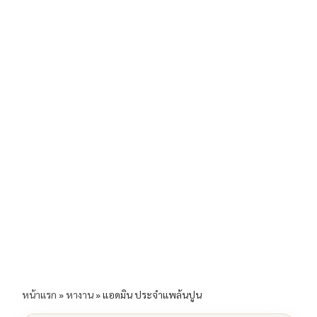
b
l
Li
e
o
n
o
k
k
หน้าแรก
»
หางาน
»
แอดมิน ประจำแพล้นปูน