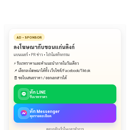
o
n
o
k
k
AD • SPONSOR
ลงโฆษณากับขอนแก่นลิงก์
แบนเนอร์ • PR ข่าว • โปรโมตกิจกรรม
⚡ รับเรทราคาและคำแนะนำภายในวันเดียว
📌 เลือกลงโฆษณาได้ทั้ง เว็บไซต์/Facebook/Tiktok
🧾 ขอใบเสนอราคา / ออกเอกสารได้
ทัก LINE
รับเรทราคา
ทัก Messenger
คุยรายละเอียด
ตอบกลับเร็วในเวลาทำการ