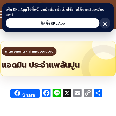
Skip to content
ขอนแก่น
เพิ่ม KKL App ไว้ที่หน้าจอมือถือ เพื่อเปิดใช้งานได้รวดเร็วเหมือน
สมาชิก
แอป
ลิงก์
×
ติดตั้ง KKL App
แอดมิน ประจำแพล้นปูน
F
Li
X
E
C
S
Share
ac
n
m
o
h
e
e
ai
py
ar