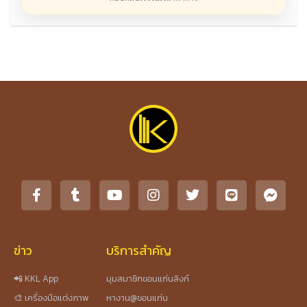
ข่าว
บริการสำคัญ
📲 KKL App
มุมสมาชิกขอนแก่นลิงก์
🎨 เครื่องมือแต่งภาพ
หางาน@ขอนแก่น