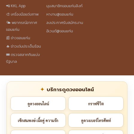
📲 KKL App
มุมสมาชิกขอนแก่นลิงก์
🎨 เครื่องมือแต่งภาพ
หางาน@ขอนแก่น
🌤️ พยากรณ์อากาศ
ลงประกาศรับสมัครงาน
ขอนแก่น
อีเวนต์@ขอนแก่น
📰 ข่าวขอนแก่น
🔥 ข่าวเด่นประเด็นร้อน
🎟️ ตรวจสลากกินแบ่ง
รัฐบาล
บริการดูดวงออนไลน์
ดูดวงออนไลน์
กราฟชีวิต
เช็กสมพงษ์ เนื้อคู่ ความรัก
ดูดวงเบอร์โทรศัพท์