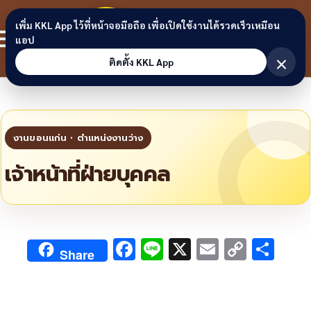
Skip to content
ขอนแก่น
เพิ่ม KKL App ไว้ที่หน้าจอมือถือ เพื่อเปิดใช้งานได้รวดเร็วเหมือน
สมาชิก
แอป
ลิงก์
×
ติดตั้ง KKL App
เจ้าหน้าที่ฝ่ายบุคคล
F
Li
X
E
C
S
Share
ac
n
m
o
h
e
e
ai
py
ar