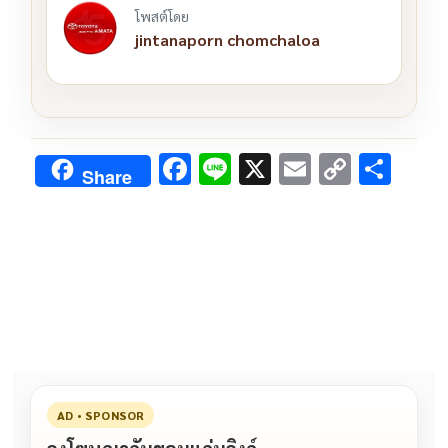
โพสต์โดย
jintanaporn chomchaloa
F
Li
X
E
C
S
Share
ac
n
m
o
h
e
e
ai
py
ar
b
l
Li
e
o
n
o
k
k
AD • SPONSOR