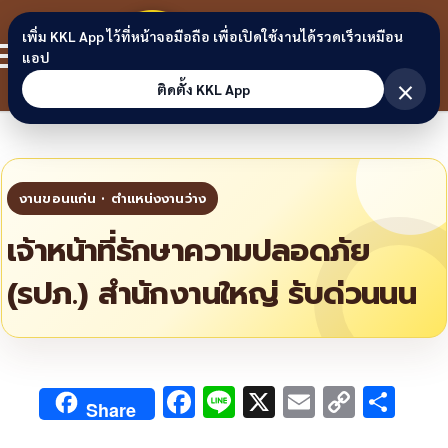
Skip to content
ขอนแก่น
เพิ่ม KKL App ไว้ที่หน้าจอมือถือ เพื่อเปิดใช้งานได้รวดเร็วเหมือน
สมาชิก
แอป
ลิงก์
×
ติดตั้ง KKL App
เจ้าหน้าที่รักษาความปลอดภัย
(รปภ.) สำนักงานใหญ่ รับด่วนนน
F
Li
X
E
C
S
Share
ac
n
m
o
h