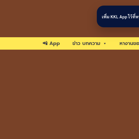
Skip to content
เพิ่ม KKL App ไว้ที
📲 App
ข่าว บทความ
หางานขอ