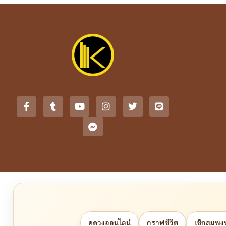
ดูดวงออนไลน์
กราฟชีวิต
เช็กสมพงษ์