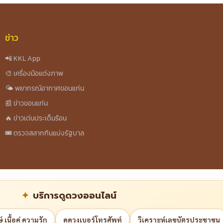
ข่าว
📲 KKL App
🎨 เครื่องมือแต่งภาพ
🌤️ พยากรณ์อากาศขอนแก่น
📰 ข่าวขอนแก่น
🔥 ข่าวเด่นประเด็นร้อน
🎟️ ตรวจสลากกินแบ่งรัฐบาล
บริการดูดวงออนไลน์
 เนื้อคู่ ความรัก
ดูดวงเบอร์โทรศัพท์
วิเคราะห์เลขบัตรประชาชน