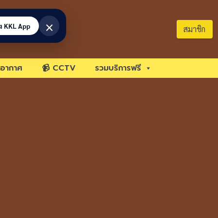
×
้ง KKL App
สมาชิก
อากาศ
📹 CCTV
รวมบริการฟรี