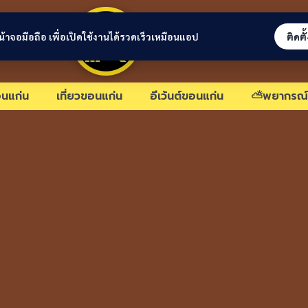
ขอนแก่นลิงก์
่หน้าจอมือถือ เพื่อเปิดใช้งานได้รวดเร็วเหมือนแอป
ติดตั
นแก่น
เที่ยวขอนแก่น
อีเว้นต์ขอนแก่น
⛅พยากรณ์