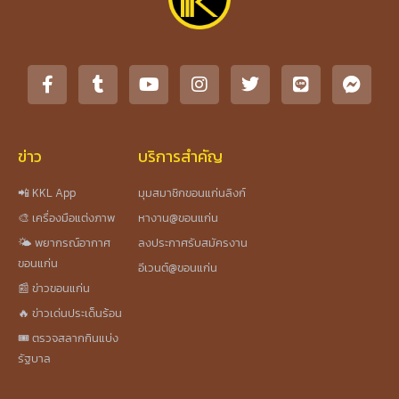
ข่าว
บริการสำคัญ
📲 KKL App
มุมสมาชิกขอนแก่นลิงก์
🎨 เครื่องมือแต่งภาพ
หางาน@ขอนแก่น
🌤️ พยากรณ์อากาศ
ลงประกาศรับสมัครงาน
ขอนแก่น
อีเวนต์@ขอนแก่น
📰 ข่าวขอนแก่น
🔥 ข่าวเด่นประเด็นร้อน
🎟️ ตรวจสลากกินแบ่ง
รัฐบาล