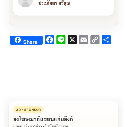
ประภัศสร ศรีคุณ
F
Li
X
E
C
S
Share
ac
n
m
o
h
e
e
ai
py
ar
b
l
Li
e
o
n
o
k
k
AD • SPONSOR
ลงโฆษณากับขอนแก่นลิงก์
แบนเนอร์ • PR ข่าว • โปรโมตกิจกรรม