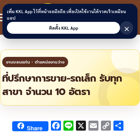
Skip to content
ขอนแก่น
เพิ่ม KKL App ไว้ที่หน้าจอมือถือ เพื่อเปิดใช้งานได้รวดเร็วเหมือน
สมาชิก
แอป
ลิงก์
×
ติดตั้ง KKL App
ที่ปรึกษาการขาย-รถเล็ก รับทุก
สาขา จำนวน 10 อัตรา
F
Li
X
E
C
S
Share
ac
n
m
o
h