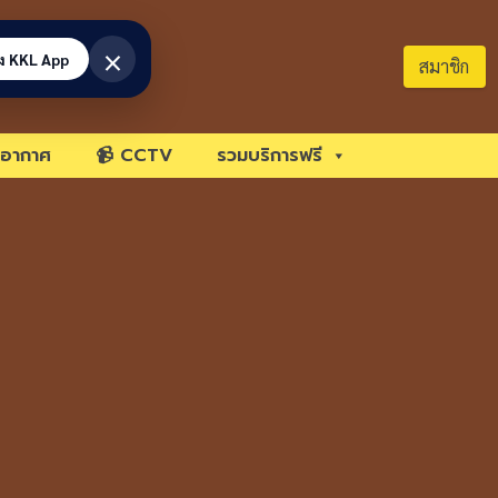
×
้ง KKL App
สมาชิก
อากาศ
📹 CCTV
รวมบริการฟรี