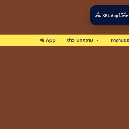
Skip to content
เพิ่ม KKL App ไว้ที
📲 App
ข่าว บทความ
หางานขอ