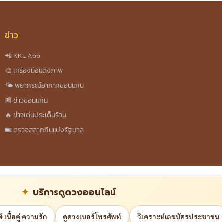
ข่าว
📲 KKL App
🎨 เครื่องมือแต่งภาพ
🌤️ พยากรณ์อากาศขอนแก่น
📰 ข่าวขอนแก่น
🔥 ข่าวเด่นประเด็นร้อน
🎟️ ตรวจสลากกินแบ่งรัฐบาล
บริการดูดวงออนไลน์
 เนื้อคู่ ความรัก
ดูดวงเบอร์โทรศัพท์
วิเคราะห์เลขบัตรประชาชน