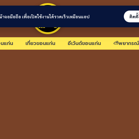
ขอนแก่นลิงก์
่หน้าจอมือถือ เพื่อเปิดใช้งานได้รวดเร็วเหมือนแอป
ติดตั
นแก่น
เที่ยวขอนแก่น
อีเว้นต์ขอนแก่น
⛅พยากรณ์