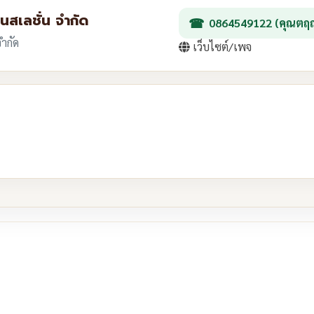
านสเลชั่น จำกัด
0864549122 (คุณตฤ
จำกัด
เว็บไซต์/เพจ
re