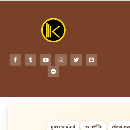
ดูดวงออนไลน์
กราฟชีวิต
เช็กสมพงษ์