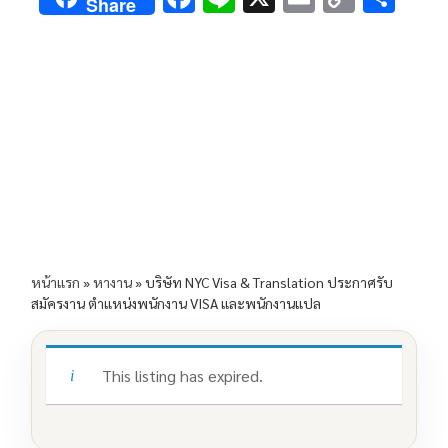
Share
ac
n
m
o
h
e
e
ai
py
ar
b
l
Li
e
o
n
o
k
k
หน้าแรก
»
หางาน
»
บริษัท NYC Visa & Translation ประกาศรับ
สมัครงาน ตำแหน่งพนักงาน VISA และพนักงานแปล
This listing has expired.