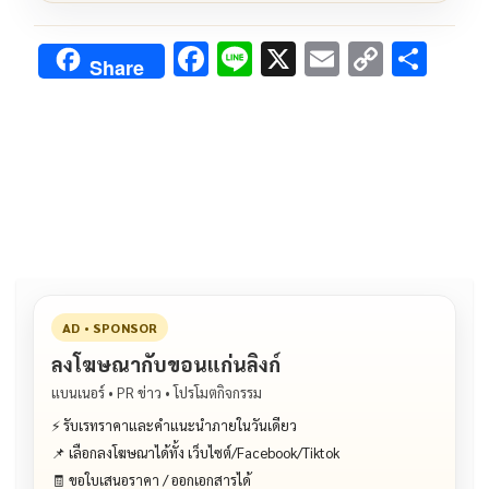
F
Li
X
E
C
S
Share
ac
n
m
o
h
e
e
ai
py
ar
b
l
Li
e
o
n
o
k
k
AD • SPONSOR
ลงโฆษณากับขอนแก่นลิงก์
แบนเนอร์ • PR ข่าว • โปรโมตกิจกรรม
⚡ รับเรทราคาและคำแนะนำภายในวันเดียว
📌 เลือกลงโฆษณาได้ทั้ง เว็บไซต์/Facebook/Tiktok
🧾 ขอใบเสนอราคา / ออกเอกสารได้