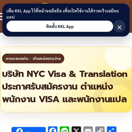
Skip to content
ขอนแก่น
เพิ่ม KKL App ไว้ที่หน้าจอมือถือ เพื่อเปิดใช้งานได้รวดเร็วเหมือน
สมาชิก
แอป
ลิงก์
×
ติดตั้ง KKL App
บริษัท NYC Visa & Translation
ประกาศรับสมัครงาน ตำแหน่ง
พนักงาน VISA และพนักงานแปล
F
Li
X
E
C
S