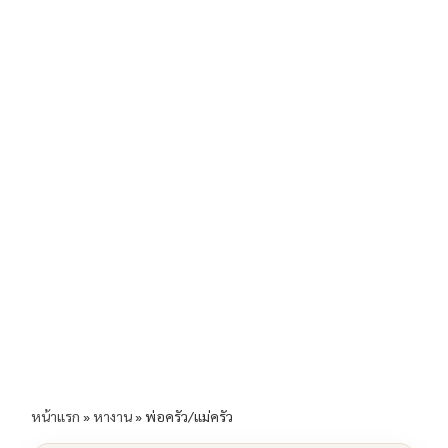
b
l
Li
e
o
n
o
k
k
หน้าแรก
»
หางาน
»
พ่อครัว/แม่ครัว