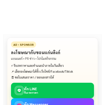
e
e
ai
py
ar
b
l
Li
e
o
n
o
k
k
AD • SPONSOR
ลงโฆษณากับขอนแก่นลิงก์
แบนเนอร์ • PR ข่าว • โปรโมตกิจกรรม
⚡ รับเรทราคาและคำแนะนำภายในวันเดียว
📌 เลือกลงโฆษณาได้ทั้ง เว็บไซต์/Facebook/Tiktok
🧾 ขอใบเสนอราคา / ออกเอกสารได้
ทัก LINE
รับเรทราคา
ทัก Messenger