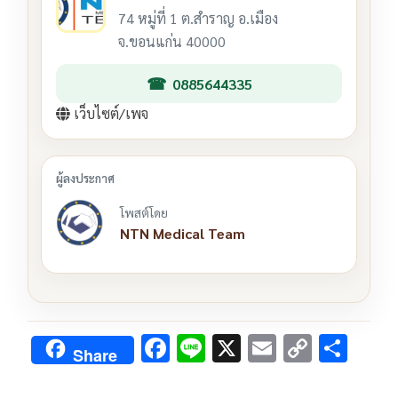
74 หมู่ที่ 1 ต.สำราญ อ.เมือง
จ.ขอนแก่น 40000
0885644335
เว็บไซต์/เพจ
โพสต์โดย
NTN Medical Team
F
Li
X
E
C
S
Share
ac
n
m
o
h