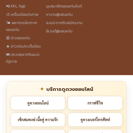
📲 KKL App
มุมสมาชิกขอนแก่นลิงก์
🎨 เครื่องมือแต่งภาพ
หางาน@ขอนแก่น
🌤️ พยากรณ์อากาศ
ลงประกาศรับสมัครงาน
ขอนแก่น
อีเวนต์@ขอนแก่น
📰 ข่าวขอนแก่น
🔥 ข่าวเด่นประเด็นร้อน
🎟️ ตรวจสลากกินแบ่ง
รัฐบาล
บริการดูดวงออนไลน์
ดูดวงออนไลน์
กราฟชีวิต
เช็กสมพงษ์ เนื้อคู่ ความรัก
ดูดวงเบอร์โทรศัพท์