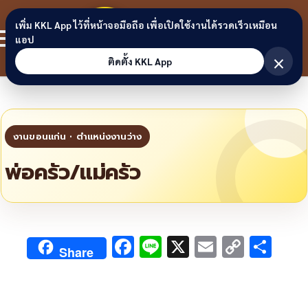
Skip to content
ขอนแก่น
เพิ่ม KKL App ไว้ที่หน้าจอมือถือ เพื่อเปิดใช้งานได้รวดเร็วเหมือน
สมาชิก
แอป
ลิงก์
×
ติดตั้ง KKL App
พ่อครัว/แม่ครัว
F
Li
X
E
C
S
Share
ac
n
m
o
h
e
e
ai
py
ar