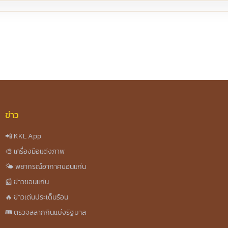
re
ข่าว
📲 KKL App
🎨 เครื่องมือแต่งภาพ
🌤️ พยากรณ์อากาศขอนแก่น
📰 ข่าวขอนแก่น
🔥 ข่าวเด่นประเด็นร้อน
🎟️ ตรวจสลากกินแบ่งรัฐบาล