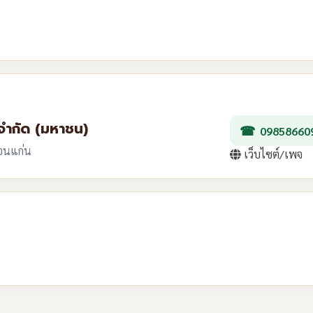
 จำกัด (มหาชน)
09858660
ขอนแก่น
เว็บไซต์/เพจ