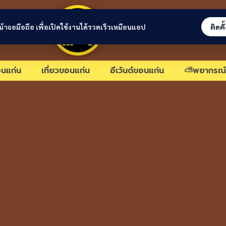
ขอนแก่นลิงก์
่หน้าจอมือถือ เพื่อเปิดใช้งานได้รวดเร็วเหมือนแอป
ติดตั
นแก่น
เที่ยวขอนแก่น
อีเว้นต์ขอนแก่น
⛅พยากรณ์