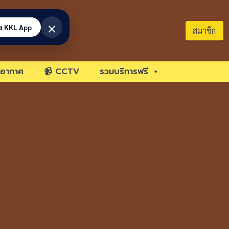
×
้ง KKL App
สมาชิก
อากาศ
📹 CCTV
รวมบริการฟรี