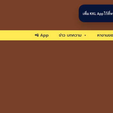
Skip to content
เพิ่ม KKL App ไว้ที
📲 App
ข่าว บทความ
หางานขอ