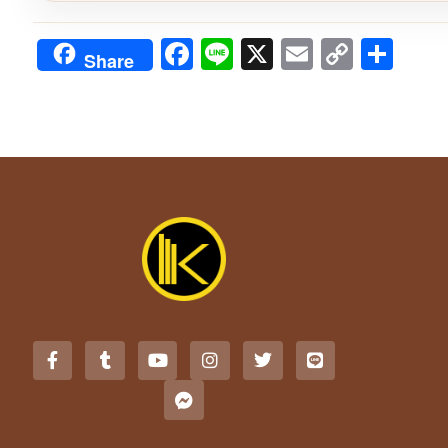
Facebook
Line
X
Email
Copy
Sha
Share
Link