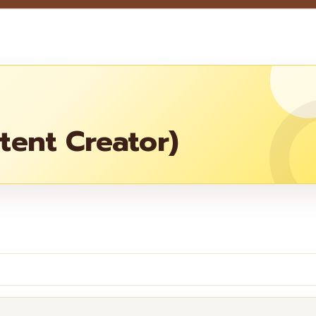
tent Creator)
re