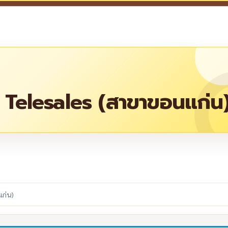
นำ Telesales (สาขาขอนแก่น
re
แก่น)