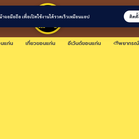
ขอนแก่นลิงก์
่หน้าจอมือถือ เพื่อเปิดใช้งานได้รวดเร็วเหมือนแอป
ติดตั
นแก่น
เที่ยวขอนแก่น
อีเว้นต์ขอนแก่น
⛅พยากรณ์