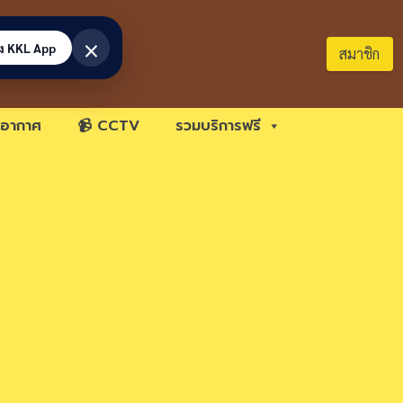
×
้ง KKL App
สมาชิก
อากาศ
📹 CCTV
รวมบริการฟรี