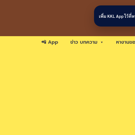
Skip to content
เพิ่ม KKL App ไว้ที
📲 App
ข่าว บทความ
หางานขอ