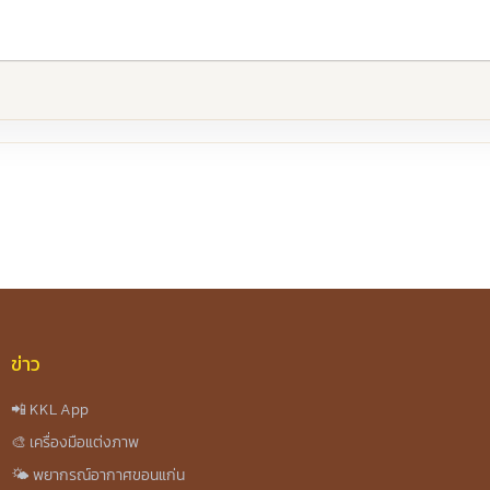
re
ข่าว
📲 KKL App
🎨 เครื่องมือแต่งภาพ
🌤️ พยากรณ์อากาศขอนแก่น