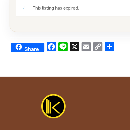
This listing has expired.
Facebook
Line
X
Email
Copy
Sha
Share
Link