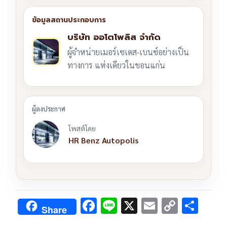
บริษัท ออโตโพลิส จำกัด
ผู้จำหน่ายเมอร์เซเดส-เบนซ์อย่างเป็น
ทางการ แห่งเดียวในขอนแก่น
โพสต์โดย
HR Benz Autopolis
F
Li
X
E
C
S
Share
ac
n
m
o
h