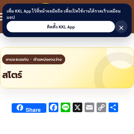
Skip to content
ขอนแก่น
เพิ่ม KKL App ไว้ที่หน้าจอมือถือ เพื่อเปิดใช้งานได้รวดเร็วเหมือน
สมาชิก
แอป
ลิงก์
×
ติดตั้ง KKL App
สโตร์
F
Li
X
E
C
S
Share
ac
n
m
o
h
e
e
ai
py
ar