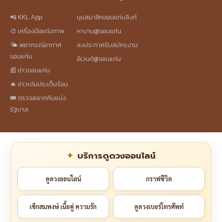
📲 KKL App
มุมสมาชิกขอนแก่นลิงก์
🎨 เครื่องมือแต่งภาพ
หางาน@ขอนแก่น
🌤️ พยากรณ์อากาศ
ลงประกาศรับสมัครงาน
ขอนแก่น
อีเวนต์@ขอนแก่น
📰 ข่าวขอนแก่น
🔥 ข่าวเด่นประเด็นร้อน
🎟️ ตรวจสลากกินแบ่ง
รัฐบาล
บริการดูดวงออนไลน์
ดูดวงออนไลน์
กราฟชีวิต
เช็กสมพงษ์ เนื้อคู่ ความรัก
ดูดวงเบอร์โทรศัพท์