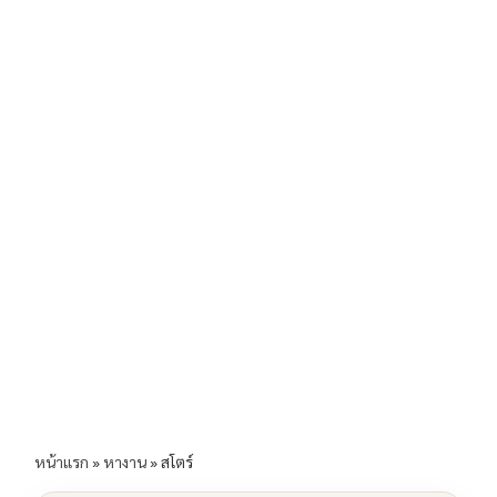
b
l
Li
e
o
n
o
k
k
หน้าแรก
»
หางาน
»
สโตร์