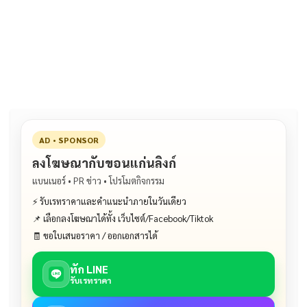
e
e
ai
py
ar
b
l
Li
e
o
n
o
k
k
AD • SPONSOR
ลงโฆษณากับขอนแก่นลิงก์
แบนเนอร์ • PR ข่าว • โปรโมตกิจกรรม
⚡ รับเรทราคาและคำแนะนำภายในวันเดียว
📌 เลือกลงโฆษณาได้ทั้ง เว็บไซต์/Facebook/Tiktok
🧾 ขอใบเสนอราคา / ออกเอกสารได้
ทัก LINE
รับเรทราคา