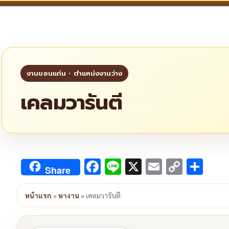
เคลมวารันตี
Facebook
Line
X
Email
Copy
Sha
Share
Link
หน้าแรก
»
หางาน
»
เคลมวารันตี