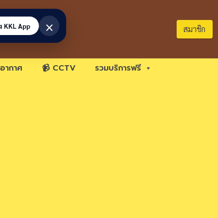
×
้ง KKL App
สมาชิก
อากาศ
📹 CCTV
รวมบริการฟรี