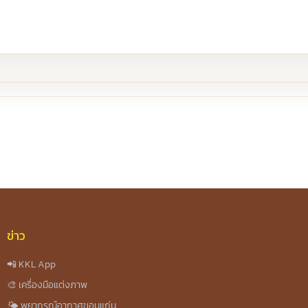
re
ข่าว
📲 KKL App
🎨 เครื่องมือแต่งภาพ
🌤️ พยากรณ์อากาศขอนแก่น