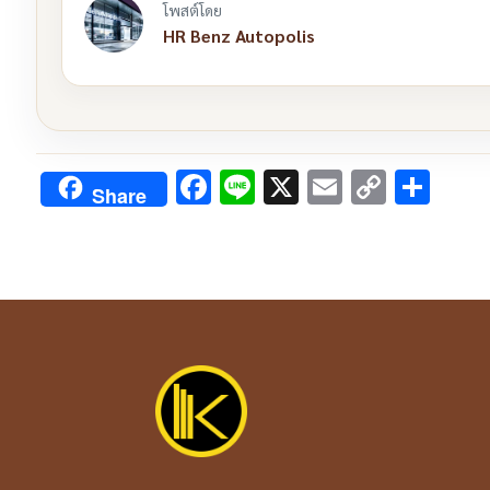
โพสต์โดย
HR Benz Autopolis
Facebook
Line
X
Email
Copy
Sha
Share
Link