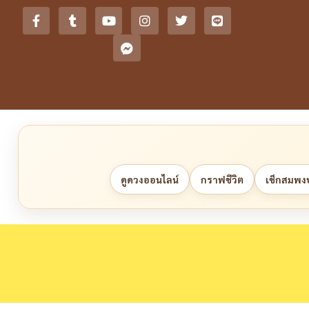
ดูดวงออนไลน์
กราฟชีวิต
เช็กสมพงษ์