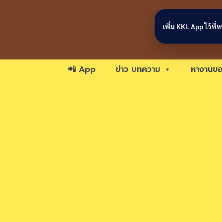
Skip to content
เพิ่ม KKL App ไว้ที
📲 App
ข่าว บทความ
หางานขอ