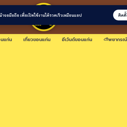
ขอนแก่นลิงก์
่หน้าจอมือถือ เพื่อเปิดใช้งานได้รวดเร็วเหมือนแอป
ติดตั
นแก่น
เที่ยวขอนแก่น
อีเว้นต์ขอนแก่น
⛅พยากรณ์