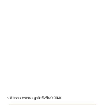
b
l
Li
e
o
n
o
k
k
หน้าแรก
»
หางาน
»
ลูกค้าสัมพันธ์ (CRM)