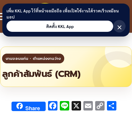
Skip to content
ขอนแก่น
เพิ่ม KKL App ไว้ที่หน้าจอมือถือ เพื่อเปิดใช้งานได้รวดเร็วเหมือน
สมาชิก
แอป
ลิงก์
×
ติดตั้ง KKL App
ลูกค้าสัมพันธ์ (CRM)
F
Li
X
E
C
S
Share
ac
n
m
o
h
e
e
ai
py
ar