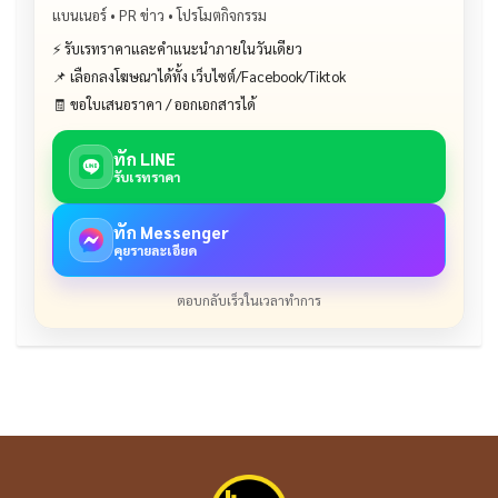
แบนเนอร์ • PR ข่าว • โปรโมตกิจกรรม
⚡ รับเรทราคาและคำแนะนำภายในวันเดียว
📌 เลือกลงโฆษณาได้ทั้ง เว็บไซต์/Facebook/Tiktok
🧾 ขอใบเสนอราคา / ออกเอกสารได้
ทัก LINE
รับเรทราคา
ทัก Messenger
คุยรายละเอียด
ตอบกลับเร็วในเวลาทำการ