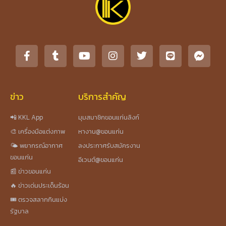
ข่าว
บริการสำคัญ
📲 KKL App
มุมสมาชิกขอนแก่นลิงก์
🎨 เครื่องมือแต่งภาพ
หางาน@ขอนแก่น
🌤️ พยากรณ์อากาศ
ลงประกาศรับสมัครงาน
ขอนแก่น
อีเวนต์@ขอนแก่น
📰 ข่าวขอนแก่น
🔥 ข่าวเด่นประเด็นร้อน
🎟️ ตรวจสลากกินแบ่ง
รัฐบาล