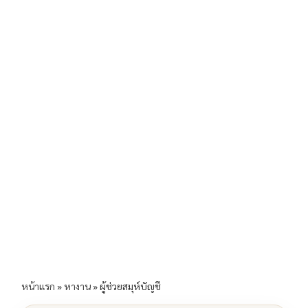
b
l
Li
e
o
n
o
k
k
หน้าแรก
»
หางาน
»
ผู้ช่วยสมุห์บัญชี