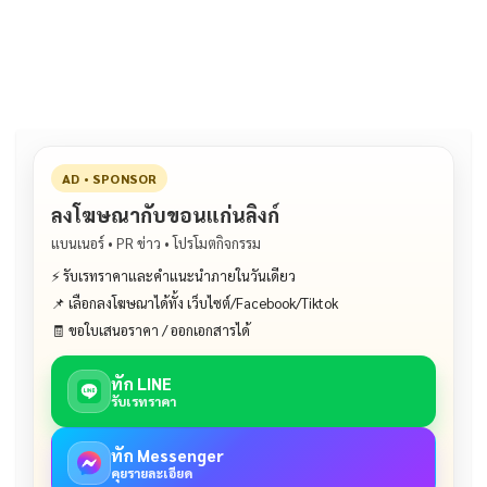
b
l
Li
e
o
n
o
k
k
AD • SPONSOR
ลงโฆษณากับขอนแก่นลิงก์
แบนเนอร์ • PR ข่าว • โปรโมตกิจกรรม
⚡ รับเรทราคาและคำแนะนำภายในวันเดียว
📌 เลือกลงโฆษณาได้ทั้ง เว็บไซต์/Facebook/Tiktok
🧾 ขอใบเสนอราคา / ออกเอกสารได้
ทัก LINE
รับเรทราคา
ทัก Messenger
คุยรายละเอียด