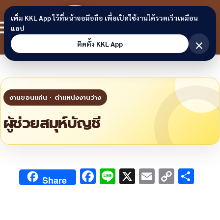
Skip to content
ขอนแก่น
เพิ่ม KKL App ไว้ที่หน้าจอมือถือ เพื่อเปิดใช้งานได้รวดเร็วเหมือน
สมาชิก
แอป
ลิงก์
×
ติดตั้ง KKL App
ผู้ช่วยสมุห์บัญชี
F
Li
X
E
C
S
Share
ac
n
m
o
h
e
e
ai
py
ar