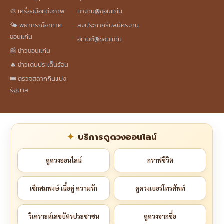
🎨 เครื่องมือแต่งภาพ
หางาน@ขอนแก่น
🌤️ พยากรณ์อากาศ
ลงประกาศรับสมัครงาน
ขอนแก่น
อีเวนต์@ขอนแก่น
📰 ข่าวขอนแก่น
🔥 ข่าวเด่นประเด็นร้อน
🎟️ ตรวจสลากกินแบ่ง
รัฐบาล
บริการดูดวงออนไลน์
ดูดวงออนไลน์
กราฟชีวิต
เช็กสมพงษ์ เนื้อคู่ ความรัก
ดูดวงเบอร์โทรศัพท์
วิเคราะห์เลขบัตรประชาชน
ดูดวงจากชื่อ