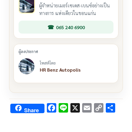
ผู้จำหน่ายเมอร์เซเดส-เบนซ์อย่างเป็น
ทางการ แห่งเดียวในขอนแก่น
065 240 6900
โพสต์โดย
HR Benz Autopolis
F
Li
X
E
C
S
Share
ac
n
m
o
h
e
e
ai
py
ar