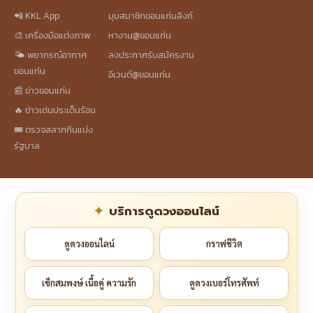
📲 KKL App
มุมสมาชิกขอนแก่นลิงก์
🎨 เครื่องมือแต่งภาพ
หางาน@ขอนแก่น
🌤️ พยากรณ์อากาศ
ลงประกาศรับสมัครงาน
ขอนแก่น
อีเวนต์@ขอนแก่น
📰 ข่าวขอนแก่น
🔥 ข่าวเด่นประเด็นร้อน
🎟️ ตรวจสลากกินแบ่ง
รัฐบาล
บริการดูดวงออนไลน์
ดูดวงออนไลน์
กราฟชีวิต
เช็กสมพงษ์ เนื้อคู่ ความรัก
ดูดวงเบอร์โทรศัพท์