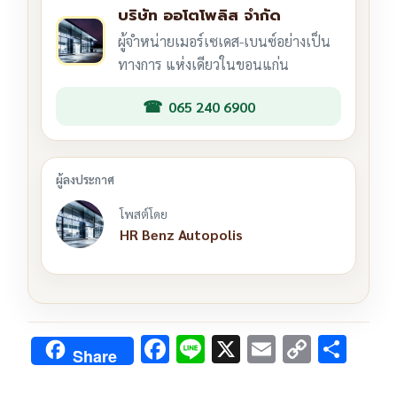
บริษัท ออโตโพลิส จำกัด
ผู้จำหน่ายเมอร์เซเดส-เบนซ์อย่างเป็น
ทางการ แห่งเดียวในขอนแก่น
065 240 6900
โพสต์โดย
HR Benz Autopolis
F
Li
X
E
C
S
Share
ac
n
m
o
h