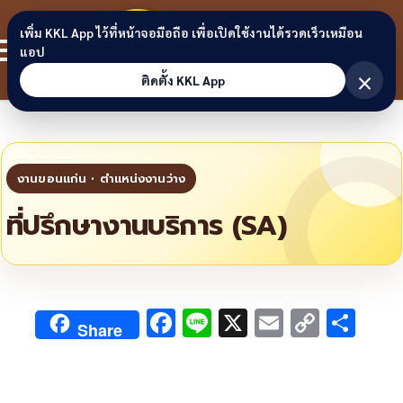
Skip to content
ขอนแก่น
เพิ่ม KKL App ไว้ที่หน้าจอมือถือ เพื่อเปิดใช้งานได้รวดเร็วเหมือน
สมาชิก
แอป
ลิงก์
×
ติดตั้ง KKL App
ที่ปรึกษางานบริการ (SA)
F
Li
X
E
C
S
Share
ac
n
m
o
h
e
e
ai
py
ar