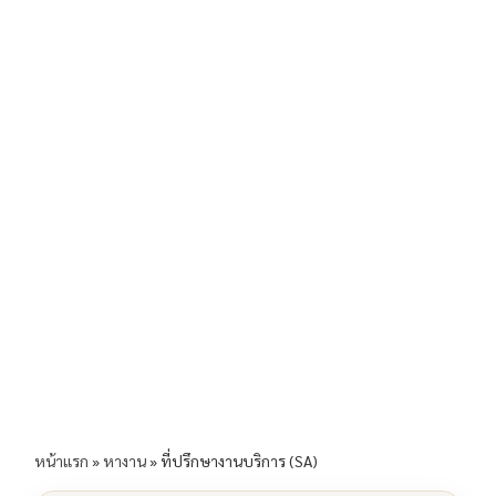
b
l
Li
e
o
n
o
k
k
หน้าแรก
»
หางาน
»
ที่ปรึกษางานบริการ (SA)