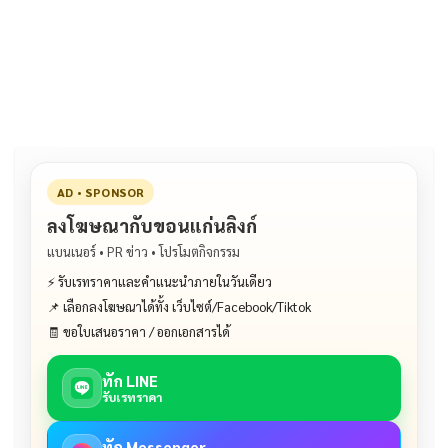
e
e
ai
py
ar
b
l
Li
e
o
n
o
k
k
AD • SPONSOR
ลงโฆษณากับขอนแก่นลิงก์
แบนเนอร์ • PR ข่าว • โปรโมตกิจกรรม
⚡ รับเรทราคาและคำแนะนำภายในวันเดียว
📌 เลือกลงโฆษณาได้ทั้ง เว็บไซต์/Facebook/Tiktok
🧾 ขอใบเสนอราคา / ออกเอกสารได้
ทัก LINE
รับเรทราคา
ทัก Messenger