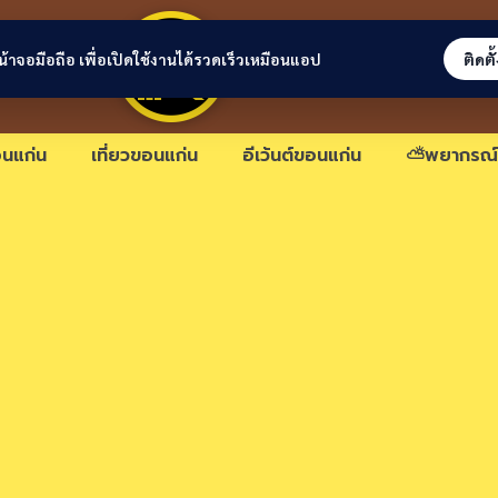
ขอนแก่นลิงก์
่หน้าจอมือถือ เพื่อเปิดใช้งานได้รวดเร็วเหมือนแอป
ติดตั
นแก่น
เที่ยวขอนแก่น
อีเว้นต์ขอนแก่น
⛅พยากรณ์