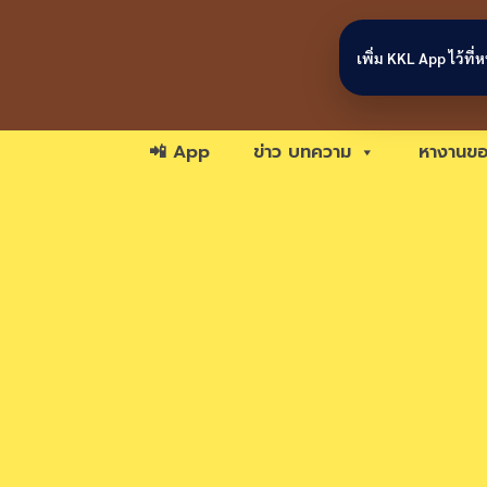
Skip to content
เพิ่ม KKL App ไว้ที
📲 App
ข่าว บทความ
หางานขอ