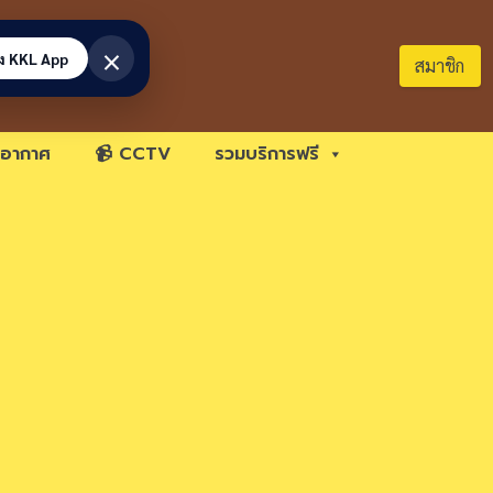
×
้ง KKL App
สมาชิก
อากาศ
📹 CCTV
รวมบริการฟรี