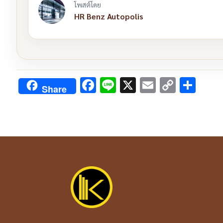
โพสต์โดย
HR Benz Autopolis
Facebook
Line
X
Email
Copy
Sha
Share
Link