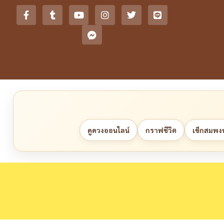
ดูดวงออนไลน์
กราฟชีวิต
เช็กสมพงษ์