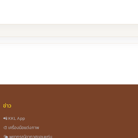
re
ข่าว
📲 KKL App
🎨 เครื่องมือแต่งภาพ
🌤️ พยากรณ์อากาศขอนแก่น