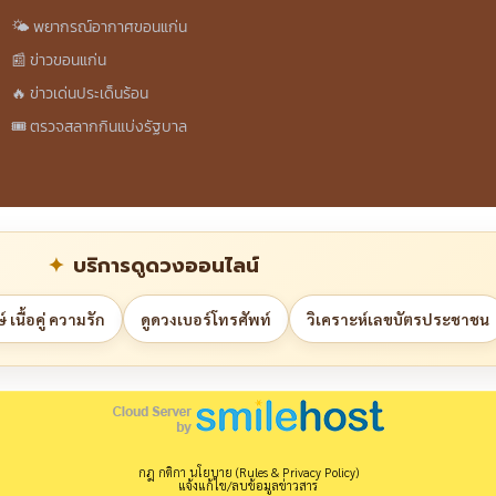
🌤️ พยากรณ์อากาศขอนแก่น
📰 ข่าวขอนแก่น
🔥 ข่าวเด่นประเด็นร้อน
🎟️ ตรวจสลากกินแบ่งรัฐบาล
บริการดูดวงออนไลน์
 เนื้อคู่ ความรัก
ดูดวงเบอร์โทรศัพท์
วิเคราะห์เลขบัตรประชาชน
กฎ กติกา นโยบาย (Rules & Privacy Policy)
แจ้งแก้ไข/ลบข้อมูลข่าวสาร