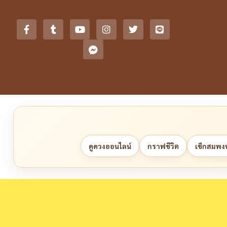
ดูดวงออนไลน์
กราฟชีวิต
เช็กสมพงษ์