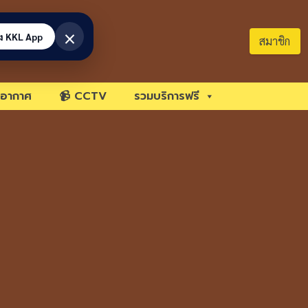
×
้ง KKL App
สมาชิก
อากาศ
📹 CCTV
รวมบริการฟรี