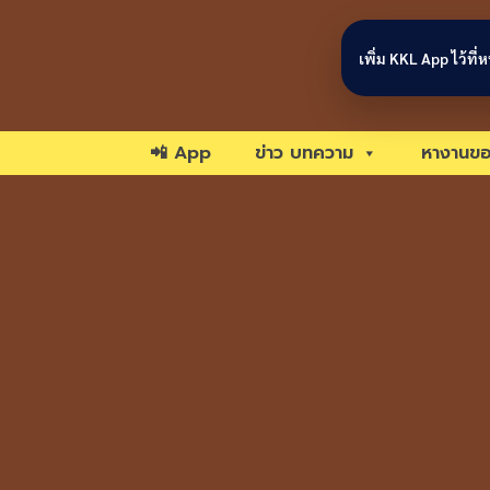
Skip to content
เพิ่ม KKL App ไว้ที
📲 App
ข่าว บทความ
หางานขอ