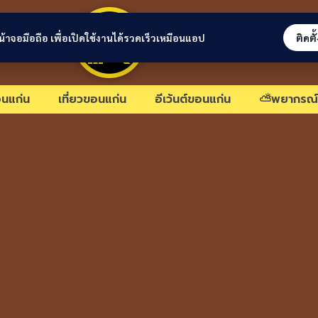
ขอนแก่นลิงก์
่หน้าจอมือถือ เพื่อเปิดใช้งานได้รวดเร็วเหมือนแอป
ติดตั
นแก่น
เที่ยวขอนแก่น
อีเว้นต์ขอนแก่น
⛅พยากรณ์