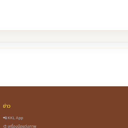
re
ข่าว
📲 KKL App
🎨 เครื่องมือแต่งภาพ