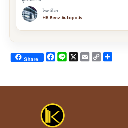
โพสต์โดย
HR Benz Autopolis
Facebook
Line
X
Email
Copy
Sha
Share
Link