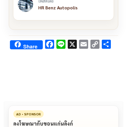
โพสต์โดย
HR Benz Autopolis
F
Li
X
E
C
S
Share
ac
n
m
o
h
e
e
ai
py
ar
b
l
Li
e
o
n
o
k
k
AD • SPONSOR
ลงโฆษณากับขอนแก่นลิงก์