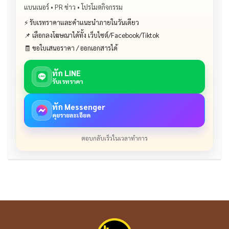
แบนเนอร์ • PR ข่าว • โปรโมตกิจกรรม
⚡ รับเรทราคาและคำแนะนำภายในวันเดียว
📌 เลือกลงโฆษณาได้ทั้ง เว็บไซต์/Facebook/Tiktok
🧾 ขอใบเสนอราคา / ออกเอกสารได้
ทัก LINE
รับเรทราคา
ทัก Messenger
คุยรายละเอียด
ตอบกลับเร็วในเวลาทำการ