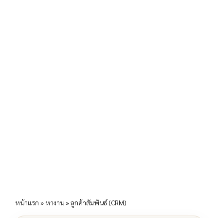
b
l
Li
e
o
n
o
k
k
หน้าแรก
»
หางาน
»
ลูกค้าสัมพันธ์ (CRM)