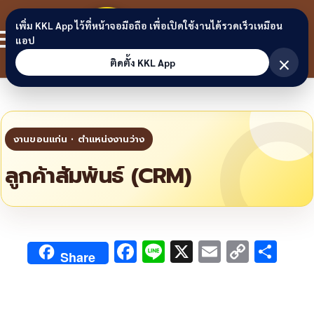
Skip to content
ขอนแก่น
เพิ่ม KKL App ไว้ที่หน้าจอมือถือ เพื่อเปิดใช้งานได้รวดเร็วเหมือน
สมาชิก
แอป
ลิงก์
×
ติดตั้ง KKL App
ลูกค้าสัมพันธ์ (CRM)
F
Li
X
E
C
S
Share
ac
n
m
o
h
e
e
ai
py
ar