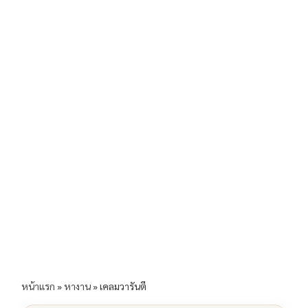
b
l
Li
e
o
n
o
k
k
หน้าแรก
»
หางาน
»
เคลมวารันตี