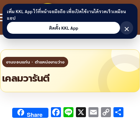
Skip to content
ขอนแก่น
เพิ่ม KKL App ไว้ที่หน้าจอมือถือ เพื่อเปิดใช้งานได้รวดเร็วเหมือน
สมาชิก
แอป
ลิงก์
×
ติดตั้ง KKL App
เคลมวารันตี
F
Li
X
E
C
S
Share
ac
n
m
o
h
e
e
ai
py
ar