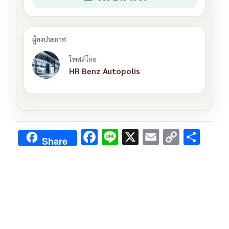
โพสต์โดย
HR Benz Autopolis
F
Li
X
E
C
S
Share
ac
n
m
o
h
e
e
ai
py
ar
b
l
Li
e
o
n
o
k