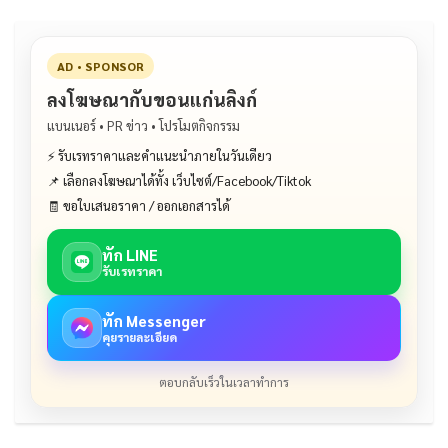
k
AD • SPONSOR
ลงโฆษณากับขอนแก่นลิงก์
แบนเนอร์ • PR ข่าว • โปรโมตกิจกรรม
⚡ รับเรทราคาและคำแนะนำภายในวันเดียว
📌 เลือกลงโฆษณาได้ทั้ง เว็บไซต์/Facebook/Tiktok
🧾 ขอใบเสนอราคา / ออกเอกสารได้
ทัก LINE
รับเรทราคา
ทัก Messenger
คุยรายละเอียด
ตอบกลับเร็วในเวลาทำการ