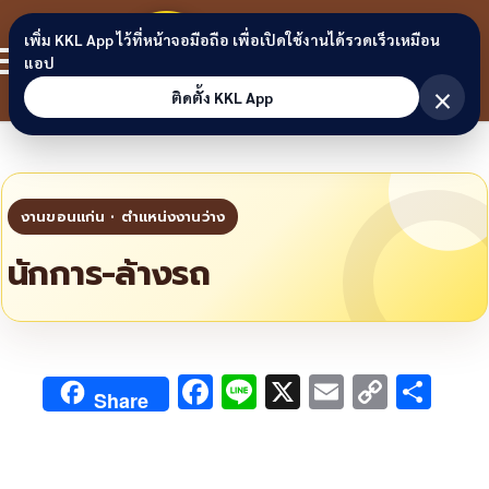
Skip to content
ขอนแก่น
เพิ่ม KKL App ไว้ที่หน้าจอมือถือ เพื่อเปิดใช้งานได้รวดเร็วเหมือน
สมาชิก
แอป
ลิงก์
×
ติดตั้ง KKL App
นักการ-ล้างรถ
F
Li
X
E
C
S
Share
ac
n
m
o
h
e
e
ai
py
ar