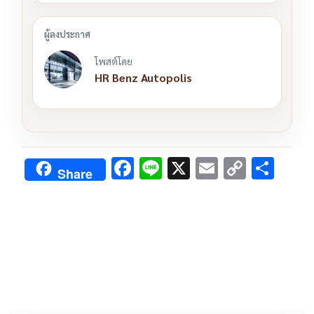
โพสต์โดย
HR Benz Autopolis
F
Li
X
E
C
S
Share
ac
n
m
o
h
e
e
ai
py
ar
b
l
Li
e
o
n
o
k
k