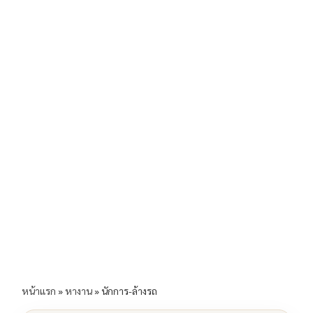
b
l
Li
e
o
n
o
k
k
หน้าแรก
»
หางาน
»
นักการ-ล้างรถ