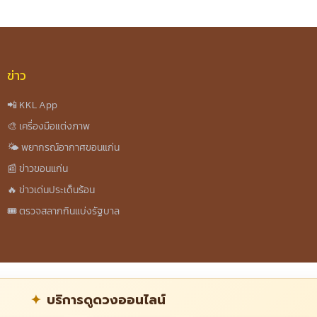
ข่าว
📲 KKL App
🎨 เครื่องมือแต่งภาพ
🌤️ พยากรณ์อากาศขอนแก่น
📰 ข่าวขอนแก่น
🔥 ข่าวเด่นประเด็นร้อน
🎟️ ตรวจสลากกินแบ่งรัฐบาล
บริการดูดวงออนไลน์