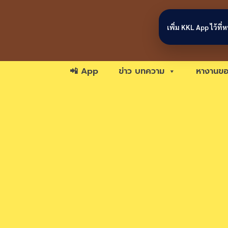
Skip to content
เพิ่ม KKL App ไว้ที
📲 App
ข่าว บทความ
หางานขอ