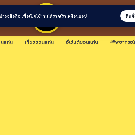
ขอนแก่นลิงก์
่หน้าจอมือถือ เพื่อเปิดใช้งานได้รวดเร็วเหมือนแอป
ติดตั
นแก่น
เที่ยวขอนแก่น
อีเว้นต์ขอนแก่น
⛅พยากรณ์