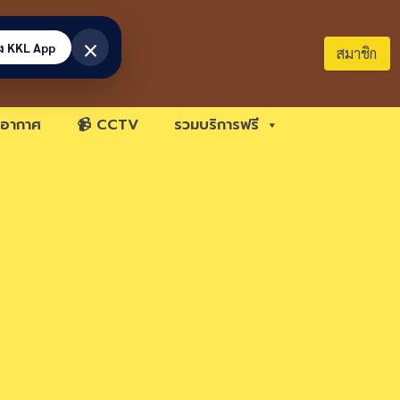
×
้ง KKL App
สมาชิก
อากาศ
📹 CCTV
รวมบริการฟรี