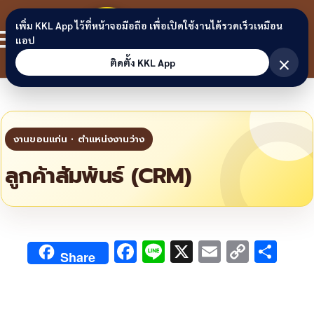
Skip to content
ขอนแก่น
เพิ่ม KKL App ไว้ที่หน้าจอมือถือ เพื่อเปิดใช้งานได้รวดเร็วเหมือน
สมาชิก
แอป
ลิงก์
×
ติดตั้ง KKL App
ลูกค้าสัมพันธ์ (CRM)
F
Li
X
E
C
S
Share
ac
n
m
o
h
e
e
ai
py
ar