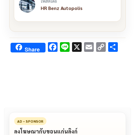
โพสต์โดย
HR Benz Autopolis
F
Li
X
E
C
S
Share
ac
n
m
o
h
e
e
ai
py
ar
b
l
Li
e
o
n
o
k
k
AD • SPONSOR
ลงโฆษณากับขอนแก่นลิงก์