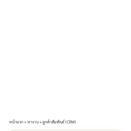
b
l
Li
e
o
n
o
k
k
หน้าแรก
»
หางาน
»
ลูกค้าสัมพันธ์ (CRM)