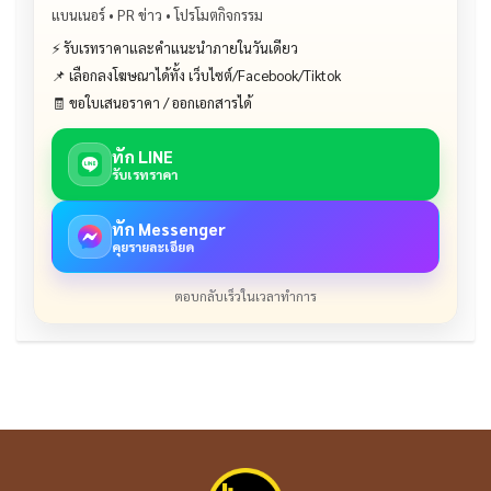
แบนเนอร์ • PR ข่าว • โปรโมตกิจกรรม
⚡ รับเรทราคาและคำแนะนำภายในวันเดียว
📌 เลือกลงโฆษณาได้ทั้ง เว็บไซต์/Facebook/Tiktok
🧾 ขอใบเสนอราคา / ออกเอกสารได้
ทัก LINE
รับเรทราคา
ทัก Messenger
คุยรายละเอียด
ตอบกลับเร็วในเวลาทำการ