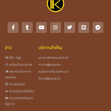
ข่าว
บริการสำคัญ
📲 KKL App
มุมสมาชิกขอนแก่นลิงก์
🎨 เครื่องมือแต่งภาพ
หางาน@ขอนแก่น
🌤️ พยากรณ์อากาศ
ลงประกาศรับสมัครงาน
ขอนแก่น
อีเวนต์@ขอนแก่น
📰 ข่าวขอนแก่น
🔥 ข่าวเด่นประเด็นร้อน
🎟️ ตรวจสลากกินแบ่ง
รัฐบาล