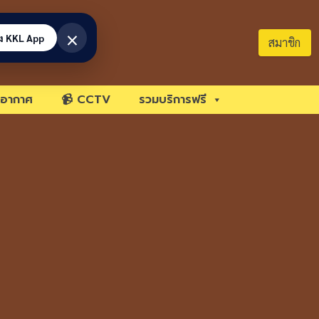
×
้ง KKL App
สมาชิก
อากาศ
📹 CCTV
รวมบริการฟรี