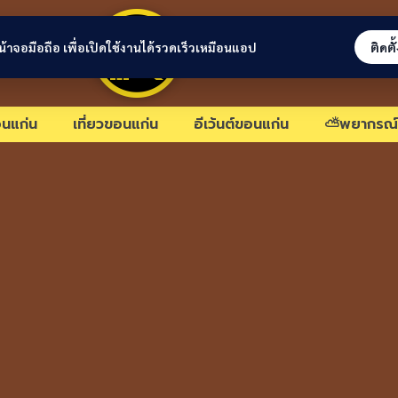
ขอนแก่นลิงก์
่หน้าจอมือถือ เพื่อเปิดใช้งานได้รวดเร็วเหมือนแอป
ติดตั
นแก่น
เที่ยวขอนแก่น
อีเว้นต์ขอนแก่น
⛅พยากรณ์