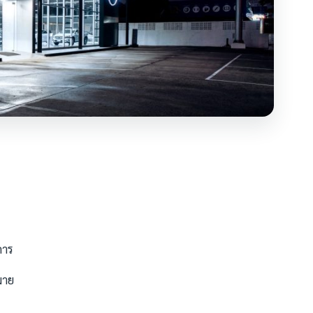
คาร
มาย