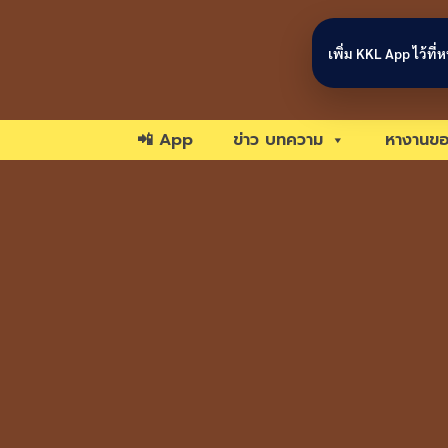
Skip to content
เพิ่ม KKL App ไว้ที
📲 App
ข่าว บทความ
หางานขอ