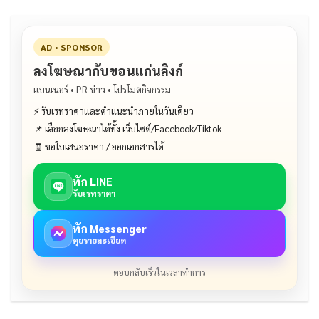
k
AD • SPONSOR
ลงโฆษณากับขอนแก่นลิงก์
แบนเนอร์ • PR ข่าว • โปรโมตกิจกรรม
⚡ รับเรทราคาและคำแนะนำภายในวันเดียว
📌 เลือกลงโฆษณาได้ทั้ง เว็บไซต์/Facebook/Tiktok
🧾 ขอใบเสนอราคา / ออกเอกสารได้
ทัก LINE
รับเรทราคา
ทัก Messenger
คุยรายละเอียด
ตอบกลับเร็วในเวลาทำการ