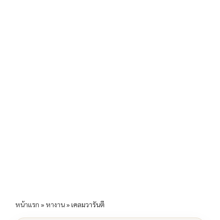
b
l
Li
e
o
n
o
k
k
หน้าแรก
»
หางาน
»
เคลมวารันตี