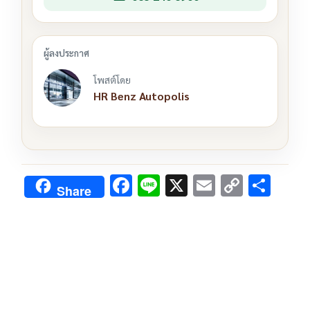
โพสต์โดย
HR Benz Autopolis
F
Li
X
E
C
S
Share
ac
n
m
o
h
e
e
ai
py
ar
b
l
Li
e
o
n
o
k