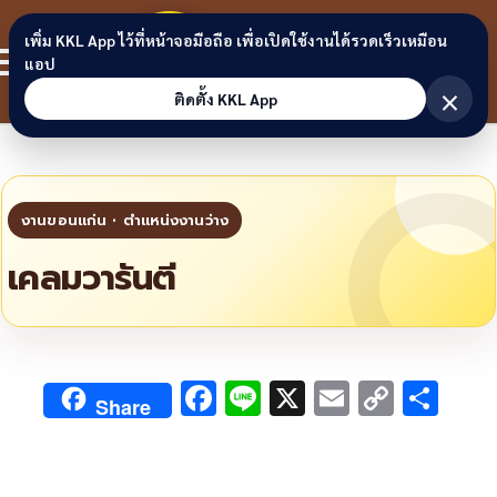
Skip to content
ขอนแก่น
เพิ่ม KKL App ไว้ที่หน้าจอมือถือ เพื่อเปิดใช้งานได้รวดเร็วเหมือน
สมาชิก
แอป
ลิงก์
×
ติดตั้ง KKL App
เคลมวารันตี
F
Li
X
E
C
S
Share
ac
n
m
o
h
e
e
ai
py
ar