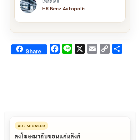
โพสต์โดย
HR Benz Autopolis
F
Li
X
E
C
S
Share
ac
n
m
o
h
e
e
ai
py
ar
b
l
Li
e
o
n
o
k
k
AD • SPONSOR
ลงโฆษณากับขอนแก่นลิงก์