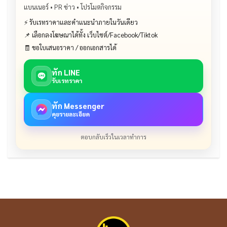
แบนเนอร์ • PR ข่าว • โปรโมตกิจกรรม
⚡ รับเรทราคาและคำแนะนำภายในวันเดียว
📌 เลือกลงโฆษณาได้ทั้ง เว็บไซต์/Facebook/Tiktok
🧾 ขอใบเสนอราคา / ออกเอกสารได้
ทัก LINE
รับเรทราคา
ทัก Messenger
คุยรายละเอียด
ตอบกลับเร็วในเวลาทำการ