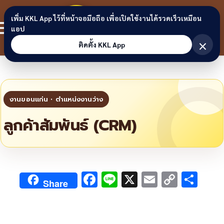
Skip to content
ขอนแก่น
เพิ่ม KKL App ไว้ที่หน้าจอมือถือ เพื่อเปิดใช้งานได้รวดเร็วเหมือน
สมาชิก
แอป
ลิงก์
×
ติดตั้ง KKL App
ลูกค้าสัมพันธ์ (CRM)
F
Li
X
E
C
S
Share
ac
n
m
o
h
e
e
ai
py
ar