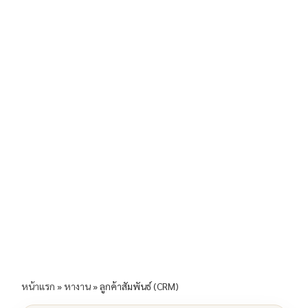
b
l
Li
e
o
n
o
k
k
หน้าแรก
»
หางาน
»
ลูกค้าสัมพันธ์ (CRM)