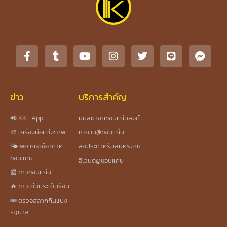
ข่าว
บริการสำคัญ
📲 KKL App
มุมสมาชิกขอนแก่นลิงก์
🎨 เครื่องมือแต่งภาพ
หางาน@ขอนแก่น
🌤️ พยากรณ์อากาศ
ลงประกาศรับสมัครงาน
ขอนแก่น
อีเวนต์@ขอนแก่น
📰 ข่าวขอนแก่น
🔥 ข่าวเด่นประเด็นร้อน
🎟️ ตรวจสลากกินแบ่ง
รัฐบาล