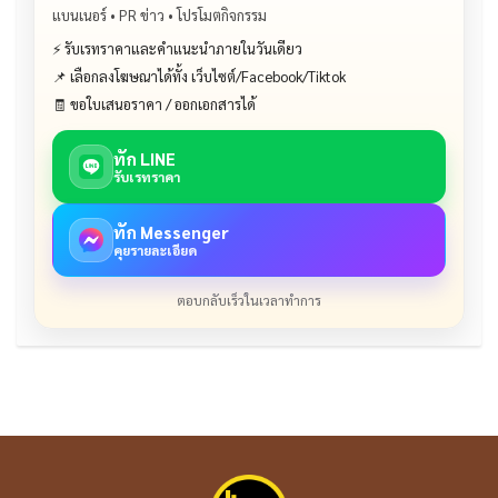
แบนเนอร์ • PR ข่าว • โปรโมตกิจกรรม
⚡ รับเรทราคาและคำแนะนำภายในวันเดียว
📌 เลือกลงโฆษณาได้ทั้ง เว็บไซต์/Facebook/Tiktok
🧾 ขอใบเสนอราคา / ออกเอกสารได้
ทัก LINE
รับเรทราคา
ทัก Messenger
คุยรายละเอียด
ตอบกลับเร็วในเวลาทำการ