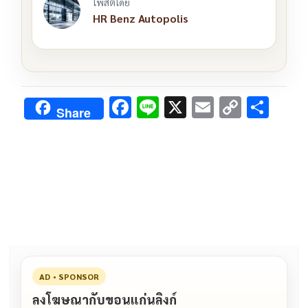
โพสต์โดย
HR Benz Autopolis
F
Li
X
E
C
S
Share
ac
n
m
o
h
e
e
ai
py
ar
b
l
Li
e
o
n
o
k
k
AD • SPONSOR
ลงโฆษณากับขอนแก่นลิงก์