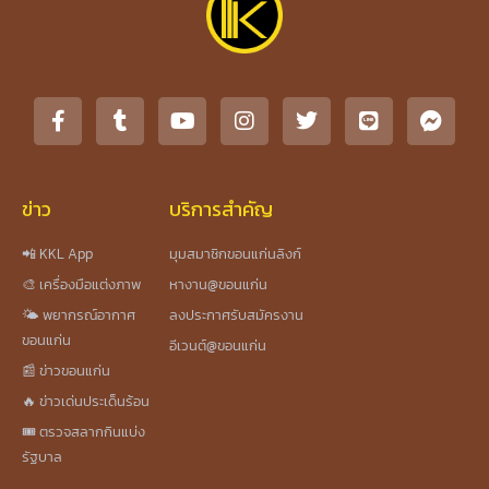
ข่าว
บริการสำคัญ
📲 KKL App
มุมสมาชิกขอนแก่นลิงก์
🎨 เครื่องมือแต่งภาพ
หางาน@ขอนแก่น
🌤️ พยากรณ์อากาศ
ลงประกาศรับสมัครงาน
ขอนแก่น
อีเวนต์@ขอนแก่น
📰 ข่าวขอนแก่น
🔥 ข่าวเด่นประเด็นร้อน
🎟️ ตรวจสลากกินแบ่ง
รัฐบาล