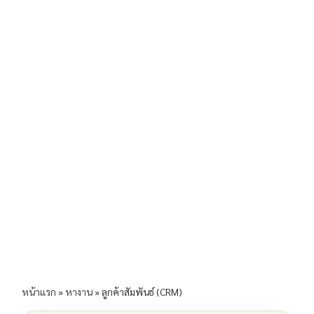
b
l
Li
e
o
n
o
k
k
หน้าแรก
»
หางาน
»
ลูกค้าสัมพันธ์ (CRM)