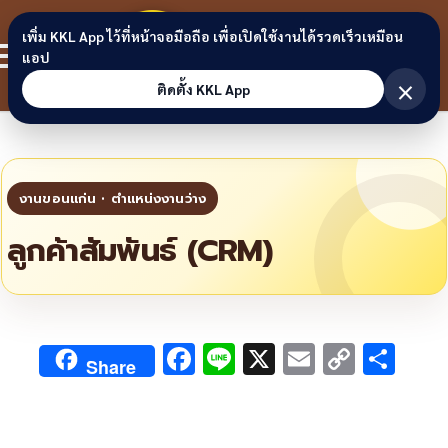
Skip to content
ขอนแก่น
เพิ่ม KKL App ไว้ที่หน้าจอมือถือ เพื่อเปิดใช้งานได้รวดเร็วเหมือน
สมาชิก
แอป
ลิงก์
×
ติดตั้ง KKL App
ลูกค้าสัมพันธ์ (CRM)
F
Li
X
E
C
S
Share
ac
n
m
o
h
e
e
ai
py
ar