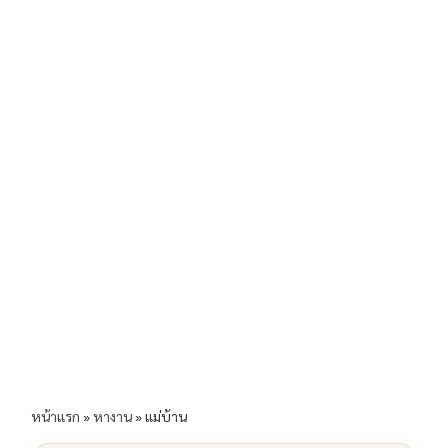
b
l
Li
e
o
n
o
k
k
หน้าแรก
»
หางาน
»
แม่บ้าน