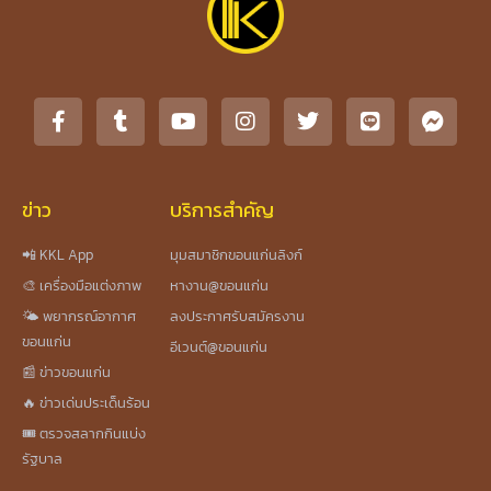
ข่าว
บริการสำคัญ
📲 KKL App
มุมสมาชิกขอนแก่นลิงก์
🎨 เครื่องมือแต่งภาพ
หางาน@ขอนแก่น
🌤️ พยากรณ์อากาศ
ลงประกาศรับสมัครงาน
ขอนแก่น
อีเวนต์@ขอนแก่น
📰 ข่าวขอนแก่น
🔥 ข่าวเด่นประเด็นร้อน
🎟️ ตรวจสลากกินแบ่ง
รัฐบาล