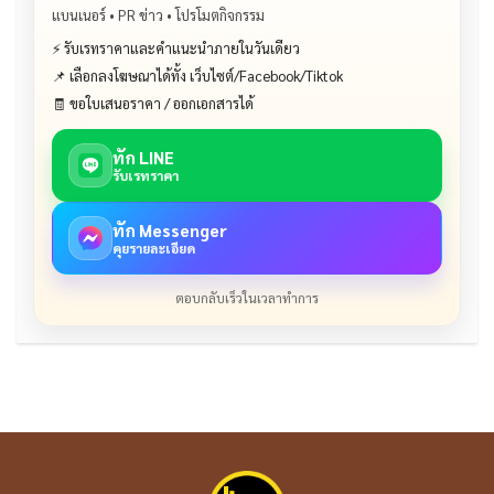
แบนเนอร์ • PR ข่าว • โปรโมตกิจกรรม
⚡ รับเรทราคาและคำแนะนำภายในวันเดียว
📌 เลือกลงโฆษณาได้ทั้ง เว็บไซต์/Facebook/Tiktok
🧾 ขอใบเสนอราคา / ออกเอกสารได้
ทัก LINE
รับเรทราคา
ทัก Messenger
คุยรายละเอียด
ตอบกลับเร็วในเวลาทำการ