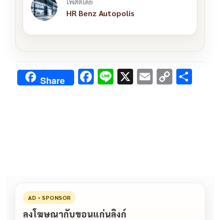
โพสต์โดย
HR Benz Autopolis
F
Li
X
E
C
S
Share
ac
n
m
o
h
e
e
ai
py
ar
b
l
Li
e
o
n
o
k
k
AD • SPONSOR
ลงโฆษณากับขอนแก่นลิงก์