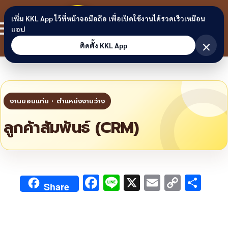
Skip to content
ขอนแก่น
เพิ่ม KKL App ไว้ที่หน้าจอมือถือ เพื่อเปิดใช้งานได้รวดเร็วเหมือน
สมาชิก
แอป
ลิงก์
×
ติดตั้ง KKL App
ลูกค้าสัมพันธ์ (CRM)
F
Li
X
E
C
S
Share
ac
n
m
o
h
e
e
ai
py
ar