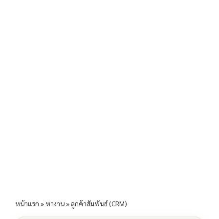
b
l
Li
e
o
n
o
k
k
หน้าแรก
»
หางาน
»
ลูกค้าสัมพันธ์ (CRM)