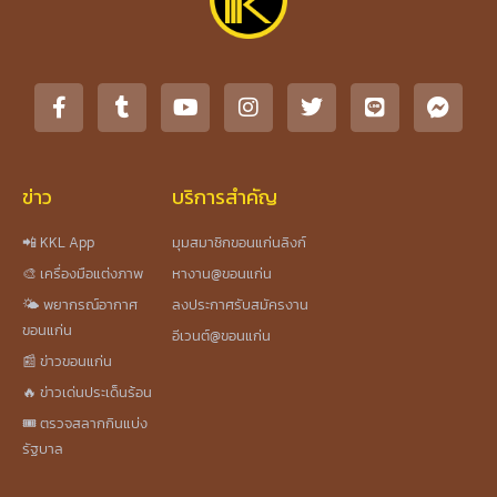
ข่าว
บริการสำคัญ
📲 KKL App
มุมสมาชิกขอนแก่นลิงก์
🎨 เครื่องมือแต่งภาพ
หางาน@ขอนแก่น
🌤️ พยากรณ์อากาศ
ลงประกาศรับสมัครงาน
ขอนแก่น
อีเวนต์@ขอนแก่น
📰 ข่าวขอนแก่น
🔥 ข่าวเด่นประเด็นร้อน
🎟️ ตรวจสลากกินแบ่ง
รัฐบาล