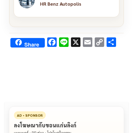
HR Benz Autopolis
F
Li
X
E
C
S
Share
ac
n
m
o
h
e
e
ai
py
ar
b
l
Li
e
o
n
o
k
k
AD • SPONSOR
ลงโฆษณากับขอนแก่นลิงก์
แบนเนอร์ • PR ข่าว • โปรโมตกิจกรรม