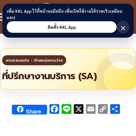
Skip to content
ขอนแก่น
เพิ่ม KKL App ไว้ที่หน้าจอมือถือ เพื่อเปิดใช้งานได้รวดเร็วเหมือน
สมาชิก
แอป
ลิงก์
×
ติดตั้ง KKL App
ที่ปรึกษางานบริการ (SA)
F
Li
X
E
C
S
Share
ac
n
m
o
h
e
e
ai
py
ar