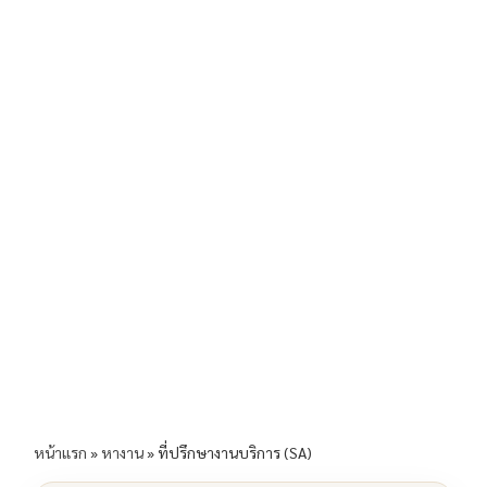
b
l
Li
e
o
n
o
k
k
หน้าแรก
»
หางาน
»
ที่ปรึกษางานบริการ (SA)