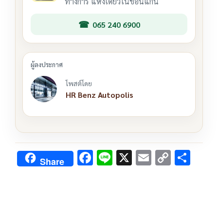
ทางการ แห่งเดียวในขอนแก่น
065 240 6900
โพสต์โดย
HR Benz Autopolis
F
Li
X
E
C
S
Share
ac
n
m
o
h
e
e
ai
py
ar
b
l
Li
e