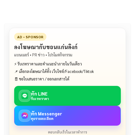
o
n
o
k
k
AD • SPONSOR
ลงโฆษณากับขอนแก่นลิงก์
แบนเนอร์ • PR ข่าว • โปรโมตกิจกรรม
⚡ รับเรทราคาและคำแนะนำภายในวันเดียว
📌 เลือกลงโฆษณาได้ทั้ง เว็บไซต์/Facebook/Tiktok
🧾 ขอใบเสนอราคา / ออกเอกสารได้
ทัก LINE
รับเรทราคา
ทัก Messenger
คุยรายละเอียด
ตอบกลับเร็วในเวลาทำการ