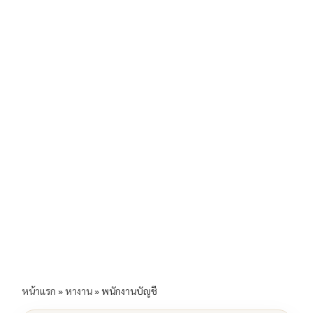
b
l
Li
e
o
n
o
k
k
หน้าแรก
»
หางาน
»
พนักงานบัญชี