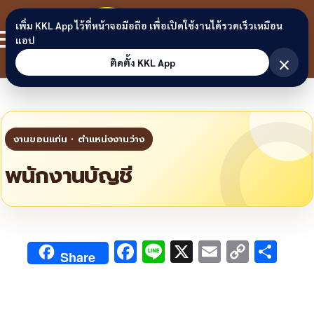
Skip to content
ขอนแก่น
เพิ่ม KKL App ไว้ที่หน้าจอมือถือ เพื่อเปิดใช้งานได้รวดเร็วเหมือน
สมาชิก
แอป
ลิงก์
×
ติดตั้ง KKL App
พนักงานบัญชี
F
Li
X
E
C
S
Share
ac
n
m
o
h
e
e
ai
py
ar