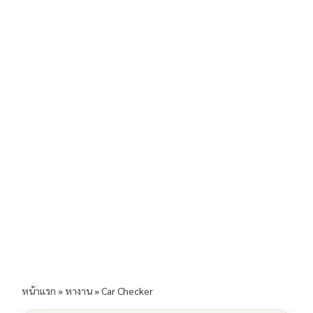
b
l
Li
e
o
n
o
k
k
หน้าแรก
»
หางาน
»
Car Checker