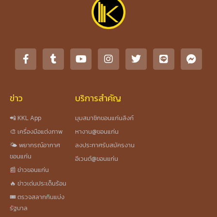
ข่าว
บริการสำคัญ
📲 KKL App
มุมสมาชิกขอนแก่นลิงก์
🎨 เครื่องมือแต่งภาพ
หางาน@ขอนแก่น
🌤️ พยากรณ์อากาศ
ลงประกาศรับสมัครงาน
ขอนแก่น
อีเวนต์@ขอนแก่น
📰 ข่าวขอนแก่น
🔥 ข่าวเด่นประเด็นร้อน
🎟️ ตรวจสลากกินแบ่ง
รัฐบาล