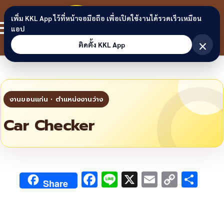
Skip to content
ขอนแก่น
เพิ่ม KKL App ไว้ที่หน้าจอมือถือ เพื่อเปิดใช้งานได้รวดเร็วเหมือน
สมาชิก
แอป
ลิงก์
×
ติดตั้ง KKL App
Car Checker
F
Li
X
E
C
S
Share
ac
n
m
o
h
e
e
ai
py
ar