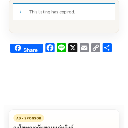
This listing has expired.
F
Li
X
E
C
S
Share
ac
n
m
o
h
e
e
ai
py
ar
b
l
Li
e
o
n
o
k
k
AD • SPONSOR
ลงโฆษณากับขอนแก่นลิงก์