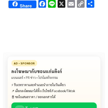
F
Li
X
E
C
S
Share
ac
n
m
o
h
e
e
ai
py
ar
b
l
Li
e
o
n
o
k
k
AD • SPONSOR
ลงโฆษณากับขอนแก่นลิงก์
แบนเนอร์ • PR ข่าว • โปรโมตกิจกรรม
⚡ รับเรทราคาและคำแนะนำภายในวันเดียว
📌 เลือกลงโฆษณาได้ทั้ง เว็บไซต์/Facebook/Tiktok
🧾 ขอใบเสนอราคา / ออกเอกสารได้