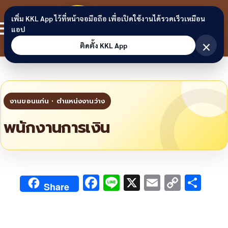
Skip to content
ขอนแก่น
เพิ่ม KKL App ไว้ที่หน้าจอมือถือ เพื่อเปิดใช้งานได้รวดเร็วเหมือน
สมาชิก
แอป
ลิงก์
×
ติดตั้ง KKL App
พนักงานการเงิน
F
Li
X
E
C
S
Share
ac
n
m
o
h
e
e
ai
py
ar