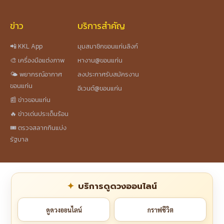
ข่าว
บริการสำคัญ
📲 KKL App
มุมสมาชิกขอนแก่นลิงก์
🎨 เครื่องมือแต่งภาพ
หางาน@ขอนแก่น
🌤️ พยากรณ์อากาศ
ลงประกาศรับสมัครงาน
ขอนแก่น
อีเวนต์@ขอนแก่น
📰 ข่าวขอนแก่น
🔥 ข่าวเด่นประเด็นร้อน
🎟️ ตรวจสลากกินแบ่ง
รัฐบาล
บริการดูดวงออนไลน์
ดูดวงออนไลน์
กราฟชีวิต