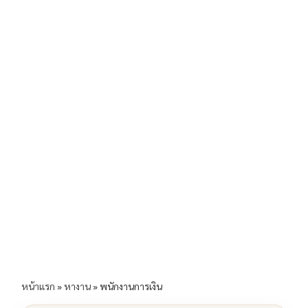
b
l
Li
e
o
n
o
k
k
หน้าแรก
»
หางาน
»
พนักงานการเงิน