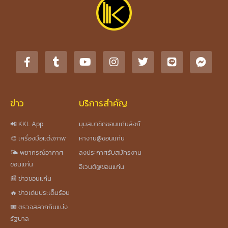
ข่าว
บริการสำคัญ
📲 KKL App
มุมสมาชิกขอนแก่นลิงก์
🎨 เครื่องมือแต่งภาพ
หางาน@ขอนแก่น
🌤️ พยากรณ์อากาศ
ลงประกาศรับสมัครงาน
ขอนแก่น
อีเวนต์@ขอนแก่น
📰 ข่าวขอนแก่น
🔥 ข่าวเด่นประเด็นร้อน
🎟️ ตรวจสลากกินแบ่ง
รัฐบาล