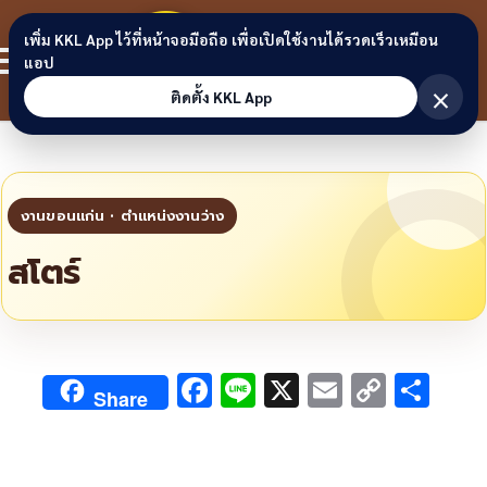
Skip to content
ขอนแก่น
เพิ่ม KKL App ไว้ที่หน้าจอมือถือ เพื่อเปิดใช้งานได้รวดเร็วเหมือน
สมาชิก
แอป
ลิงก์
×
ติดตั้ง KKL App
สโตร์
F
Li
X
E
C
S
Share
ac
n
m
o
h
e
e
ai
py
ar