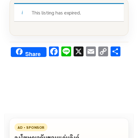
This listing has expired.
F
Li
X
E
C
S
Share
ac
n
m
o
h
e
e
ai
py
ar
b
l
Li
e
o
n
o
k
k
AD • SPONSOR
ลงโฆษณากับขอนแก่นลิงก์