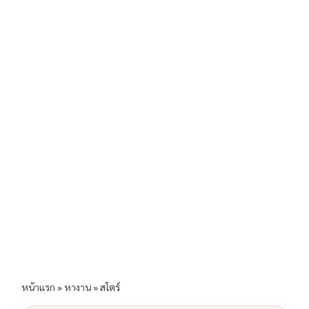
b
l
Li
e
o
n
o
k
k
หน้าแรก
»
หางาน
»
สโตร์