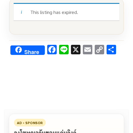
This listing has expired.
F
Li
X
E
C
S
Share
ac
n
m
o
h
e
e
ai
py
ar
b
l
Li
e
o
n
o
k
k
AD • SPONSOR
ลงโฆษณากับขอนแก่นลิงก์