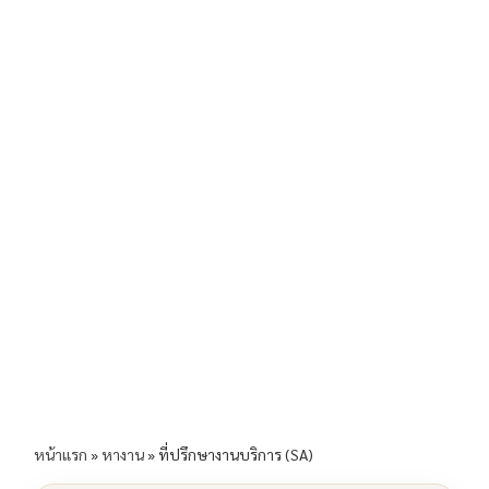
b
l
Li
e
o
n
o
k
k
หน้าแรก
»
หางาน
»
ที่ปรึกษางานบริการ (SA)