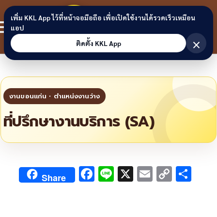
Skip to content
ขอนแก่น
เพิ่ม KKL App ไว้ที่หน้าจอมือถือ เพื่อเปิดใช้งานได้รวดเร็วเหมือน
สมาชิก
แอป
ลิงก์
×
ติดตั้ง KKL App
ที่ปรึกษางานบริการ (SA)
F
Li
X
E
C
S
Share
ac
n
m
o
h
e
e
ai
py
ar