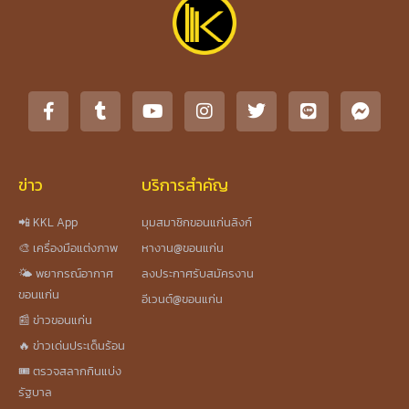
ข่าว
บริการสำคัญ
📲 KKL App
มุมสมาชิกขอนแก่นลิงก์
🎨 เครื่องมือแต่งภาพ
หางาน@ขอนแก่น
🌤️ พยากรณ์อากาศ
ลงประกาศรับสมัครงาน
ขอนแก่น
อีเวนต์@ขอนแก่น
📰 ข่าวขอนแก่น
🔥 ข่าวเด่นประเด็นร้อน
🎟️ ตรวจสลากกินแบ่ง
รัฐบาล