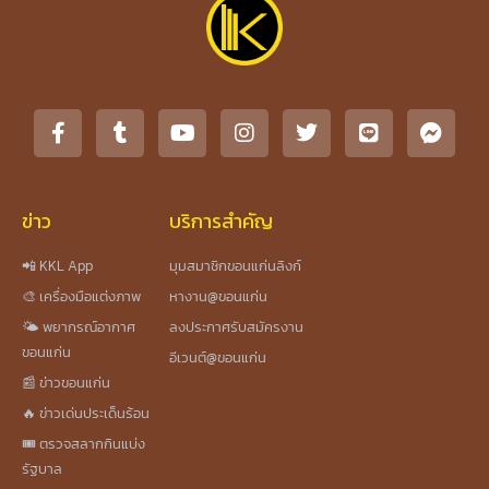
ข่าว
บริการสำคัญ
📲 KKL App
มุมสมาชิกขอนแก่นลิงก์
🎨 เครื่องมือแต่งภาพ
หางาน@ขอนแก่น
🌤️ พยากรณ์อากาศ
ลงประกาศรับสมัครงาน
ขอนแก่น
อีเวนต์@ขอนแก่น
📰 ข่าวขอนแก่น
🔥 ข่าวเด่นประเด็นร้อน
🎟️ ตรวจสลากกินแบ่ง
รัฐบาล