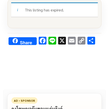
This listing has expired.
F
Li
X
E
C
S
Share
ac
n
m
o
h
e
e
ai
py
ar
b
l
Li
e
o
n
o
k
k
AD • SPONSOR
ลงโฆษณากับขอนแก่นลิงก์