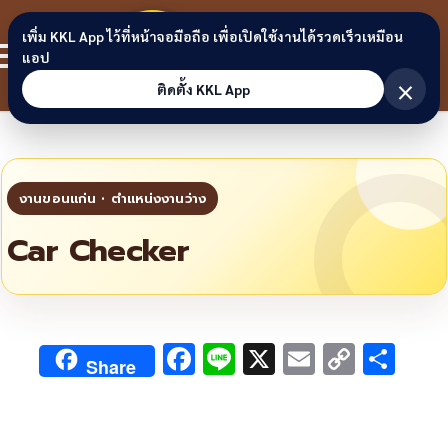
Skip to content
ขอนแก่น
เพิ่ม KKL App ไว้ที่หน้าจอมือถือ เพื่อเปิดใช้งานได้รวดเร็วเหมือน
สมาชิก
แอป
ลิงก์
×
ติดตั้ง KKL App
Car Checker
F
Li
X
E
C
S
Share
ac
n
m
o
h
e
e
ai
py
ar