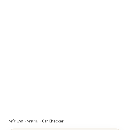
b
l
Li
e
o
n
o
k
k
หน้าแรก
»
หางาน
»
Car Checker