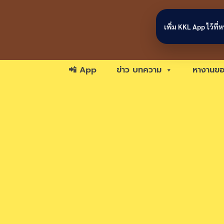
Skip to content
เพิ่ม KKL App ไว้ที
📲 App
ข่าว บทความ
หางานขอ