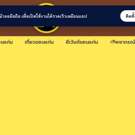
ขอนแก่นลิงก์
่หน้าจอมือถือ เพื่อเปิดใช้งานได้รวดเร็วเหมือนแอป
ติดตั
นแก่น
เที่ยวขอนแก่น
อีเว้นต์ขอนแก่น
⛅พยากรณ์