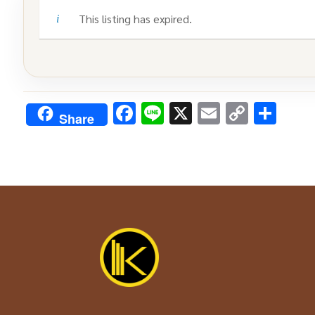
This listing has expired.
Facebook
Line
X
Email
Copy
Sha
Share
Link