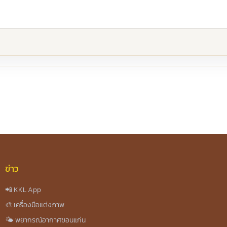
re
ข่าว
📲 KKL App
🎨 เครื่องมือแต่งภาพ
🌤️ พยากรณ์อากาศขอนแก่น