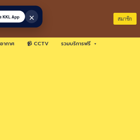
×
้ง KKL App
สมาชิก
อากาศ
📹 CCTV
รวมบริการฟรี