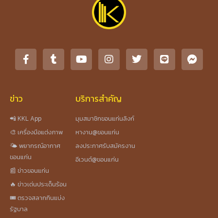
ข่าว
บริการสำคัญ
📲 KKL App
มุมสมาชิกขอนแก่นลิงก์
🎨 เครื่องมือแต่งภาพ
หางาน@ขอนแก่น
🌤️ พยากรณ์อากาศ
ลงประกาศรับสมัครงาน
ขอนแก่น
อีเวนต์@ขอนแก่น
📰 ข่าวขอนแก่น
🔥 ข่าวเด่นประเด็นร้อน
🎟️ ตรวจสลากกินแบ่ง
รัฐบาล