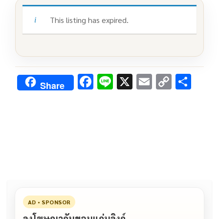
This listing has expired.
F
Li
X
E
C
S
Share
ac
n
m
o
h
e
e
ai
py
ar
b
l
Li
e
o
n
o
k
k
AD • SPONSOR
ลงโฆษณากับขอนแก่นลิงก์