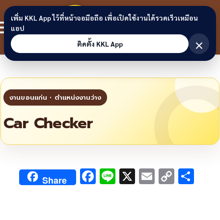
Skip to content
ขอนแก่น
เพิ่ม KKL App ไว้ที่หน้าจอมือถือ เพื่อเปิดใช้งานได้รวดเร็วเหมือน
สมาชิก
แอป
ลิงก์
×
ติดตั้ง KKL App
Car Checker
F
Li
X
E
C
S
Share
ac
n
m
o
h
e
e
ai
py
ar