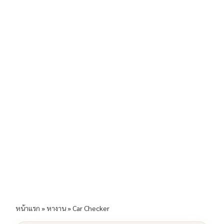
b
l
Li
e
o
n
o
k
k
หน้าแรก
»
หางาน
»
Car Checker