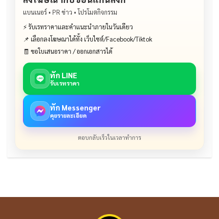
แบนเนอร์ • PR ข่าว • โปรโมตกิจกรรม
⚡ รับเรทราคาและคำแนะนำภายในวันเดียว
📌 เลือกลงโฆษณาได้ทั้ง เว็บไซต์/Facebook/Tiktok
🧾 ขอใบเสนอราคา / ออกเอกสารได้
ทัก LINE
รับเรทราคา
ทัก Messenger
คุยรายละเอียด
ตอบกลับเร็วในเวลาทำการ