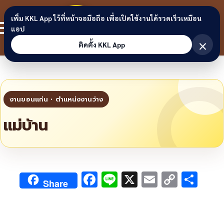
Skip to content
ขอนแก่น
เพิ่ม KKL App ไว้ที่หน้าจอมือถือ เพื่อเปิดใช้งานได้รวดเร็วเหมือน
สมาชิก
แอป
ลิงก์
×
ติดตั้ง KKL App
แม่บ้าน
F
Li
X
E
C
S
Share
ac
n
m
o
h
e
e
ai
py
ar