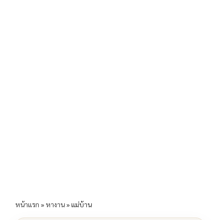
b
l
Li
e
o
n
o
k
k
หน้าแรก
»
หางาน
»
แม่บ้าน