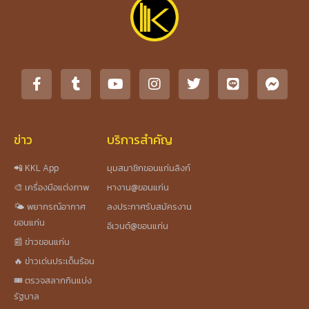
ข่าว
บริการสำคัญ
📲 KKL App
มุมสมาชิกขอนแก่นลิงก์
🎨 เครื่องมือแต่งภาพ
หางาน@ขอนแก่น
🌤️ พยากรณ์อากาศ
ลงประกาศรับสมัครงาน
ขอนแก่น
อีเวนต์@ขอนแก่น
📰 ข่าวขอนแก่น
🔥 ข่าวเด่นประเด็นร้อน
🎟️ ตรวจสลากกินแบ่ง
รัฐบาล