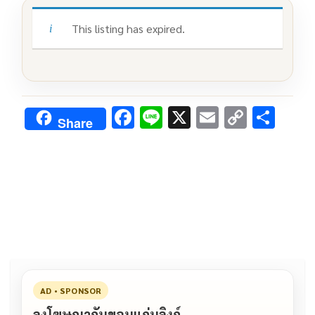
This listing has expired.
F
Li
X
E
C
S
Share
ac
n
m
o
h
e
e
ai
py
ar
b
l
Li
e
o
n
o
k
k
AD • SPONSOR
ลงโฆษณากับขอนแก่นลิงก์