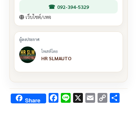
092-394-5329
เว็บไซต์/เพจ
โพสต์โดย
HR SLMAUTO
F
Li
X
E
C
S
Share
ac
n
m
o
h
e
e
ai
py
ar
b
l
Li
e
o
n