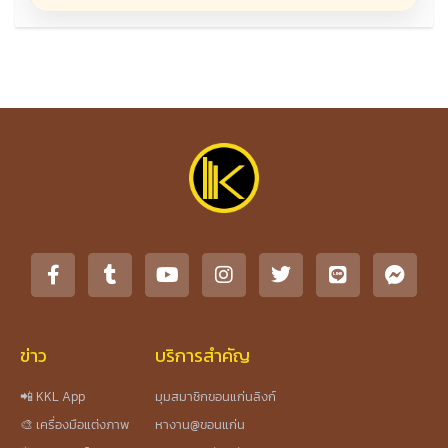
ข่าว
บริการสำคัญ
📲 KKL App
มุมสมาชิกขอนแก่นลิงก์
🎨 เครื่องมือแต่งภาพ
หางาน@ขอนแก่น