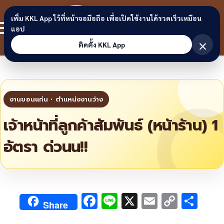
Skip to content
ขอนแก่น
เพิ่ม KKL App ไว้ที่หน้าจอมือถือ เพื่อเปิดใช้งานได้รวดเร็วเหมือน
สมาชิก
แอป
ลิงก์
×
ติดตั้ง KKL App
เจ้าหน้าที่ลูกค้าสัมพันธ์ (หน้าร้าน) 1
อัตรา ด่วนน!!
F
Li
X
E
C
S
Share
ac
n
m
o
h