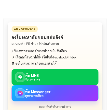
o
k
k
AD • SPONSOR
ลงโฆษณากับขอนแก่นลิงก์
แบนเนอร์ • PR ข่าว • โปรโมตกิจกรรม
⚡ รับเรทราคาและคำแนะนำภายในวันเดียว
📌 เลือกลงโฆษณาได้ทั้ง เว็บไซต์/Facebook/Tiktok
🧾 ขอใบเสนอราคา / ออกเอกสารได้
ทัก LINE
รับเรทราคา
ทัก Messenger
คุยรายละเอียด
ตอบกลับเร็วในเวลาทำการ