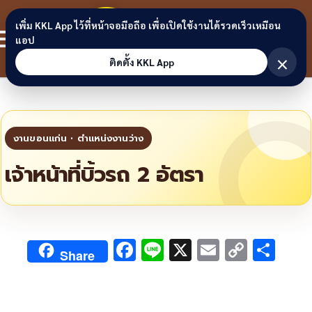
Skip to content
ขอนแก่น
เพิ่ม KKL App ไว้ที่หน้าจอมือถือ เพื่อเปิดใช้งานได้รวดเร็วเหมือน
สมาชิก
แอป
ลิงก์
×
ติดตั้ง KKL App
เจ้าหน้าที่บิ้วรถ 2 อัตรา
F
Li
X
E
C
S
Share
ac
n
m
o
h
e
e
ai
py
ar