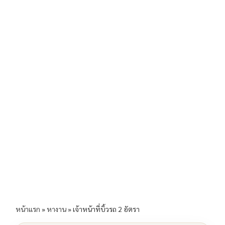
b
l
Li
e
o
n
o
k
k
หน้าแรก
»
หางาน
»
เจ้าหน้าที่บิ้วรถ 2 อัตรา