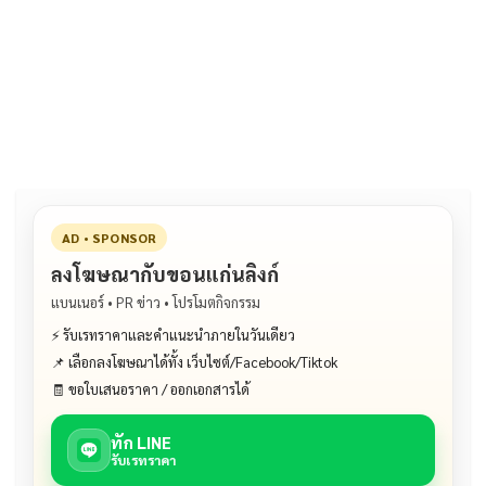
ac
n
m
o
h
e
e
ai
py
ar
b
l
Li
e
o
n
o
k
k
AD • SPONSOR
ลงโฆษณากับขอนแก่นลิงก์
แบนเนอร์ • PR ข่าว • โปรโมตกิจกรรม
⚡ รับเรทราคาและคำแนะนำภายในวันเดียว
📌 เลือกลงโฆษณาได้ทั้ง เว็บไซต์/Facebook/Tiktok
🧾 ขอใบเสนอราคา / ออกเอกสารได้
ทัก LINE
รับเรทราคา