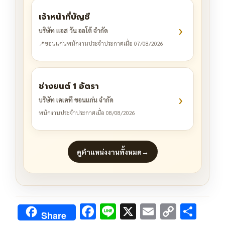
เจ้าหน้าที่บัญชี
›
บริษัท แอส วัน ออโต้ จำกัด
📍
ขอนแก่น
พนักงานประจำ
ประกาศเมื่อ 07/08/2026
ช่างยนต์ 1 อัตรา
›
บริษัท เคเคที ขอนแก่น จำกัด
พนักงานประจำ
ประกาศเมื่อ 08/08/2026
ดูตำแหน่งงานทั้งหมด
→
F
Li
X
E
C
S
Share