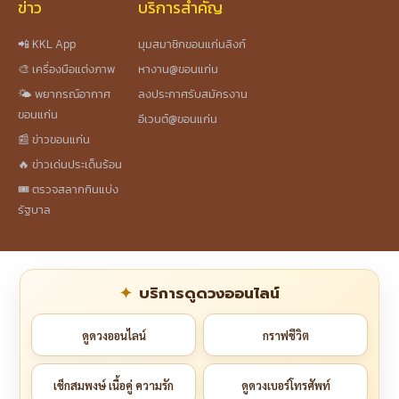
ข่าว
บริการสำคัญ
📲 KKL App
มุมสมาชิกขอนแก่นลิงก์
🎨 เครื่องมือแต่งภาพ
หางาน@ขอนแก่น
🌤️ พยากรณ์อากาศ
ลงประกาศรับสมัครงาน
ขอนแก่น
อีเวนต์@ขอนแก่น
📰 ข่าวขอนแก่น
🔥 ข่าวเด่นประเด็นร้อน
🎟️ ตรวจสลากกินแบ่ง
รัฐบาล
บริการดูดวงออนไลน์
ดูดวงออนไลน์
กราฟชีวิต
เช็กสมพงษ์ เนื้อคู่ ความรัก
ดูดวงเบอร์โทรศัพท์