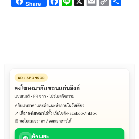
F
Li
X
E
C
S
Share
ac
n
m
o
h
e
e
ai
py
ar
b
l
Li
e
o
n
o
k
k
AD • SPONSOR
ลงโฆษณากับขอนแก่นลิงก์
แบนเนอร์ • PR ข่าว • โปรโมตกิจกรรม
⚡ รับเรทราคาและคำแนะนำภายในวันเดียว
📌 เลือกลงโฆษณาได้ทั้ง เว็บไซต์/Facebook/Tiktok
🧾 ขอใบเสนอราคา / ออกเอกสารได้
ทัก LINE