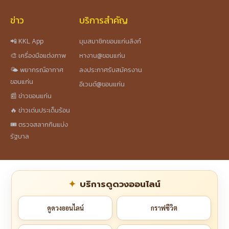
ข่าว
บริการสำคัญ
📲 KKL App
มุมสมาชิกขอนแก่นลิงก์
🎨 เครื่องมือแต่งภาพ
หางาน@ขอนแก่น
🌤️ พยากรณ์อากาศ
ลงประกาศรับสมัครงาน
ขอนแก่น
อีเวนต์@ขอนแก่น
📰 ข่าวขอนแก่น
🔥 ข่าวเด่นประเด็นร้อน
🎟️ ตรวจสลากกินแบ่ง
รัฐบาล
บริการดูดวงออนไลน์
ดูดวงออนไลน์
กราฟชีวิต