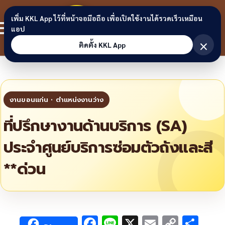
Skip to content
ขอนแก่น
เพิ่ม KKL App ไว้ที่หน้าจอมือถือ เพื่อเปิดใช้งานได้รวดเร็วเหมือน
สมาชิก
แอป
ลิงก์
×
ติดตั้ง KKL App
ที่ปรึกษางานด้านบริการ (SA)
ประจำศูนย์บริการซ่อมตัวถังและสี
**ด่วน
F
Li
X
E
C
S