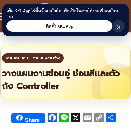
Skip to content
ขอนแก่น
เพิ่ม KKL App ไว้ที่หน้าจอมือถือ เพื่อเปิดใช้งานได้รวดเร็วเหมือน
สมาชิก
แอป
ลิงก์
×
ติดตั้ง KKL App
วางแผนงานซ่อมอู่ ซ่อมสีและตัว
ถัง Controller
F
Li
X
E
C
S
Share
ac
n
m
o
h