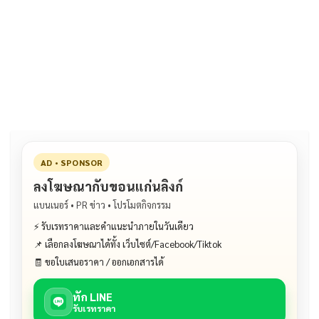
ac
n
m
o
h
e
e
ai
py
ar
b
l
Li
e
o
n
o
k
k
AD • SPONSOR
ลงโฆษณากับขอนแก่นลิงก์
แบนเนอร์ • PR ข่าว • โปรโมตกิจกรรม
⚡ รับเรทราคาและคำแนะนำภายในวันเดียว
📌 เลือกลงโฆษณาได้ทั้ง เว็บไซต์/Facebook/Tiktok
🧾 ขอใบเสนอราคา / ออกเอกสารได้
ทัก LINE
รับเรทราคา