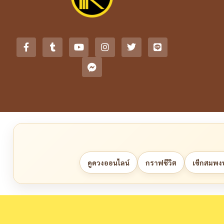
ดูดวงออนไลน์
กราฟชีวิต
เช็กสมพงษ์