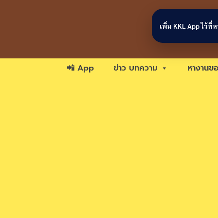
Skip to content
เพิ่ม KKL App ไว้ที
📲 App
ข่าว บทความ
หางานขอ