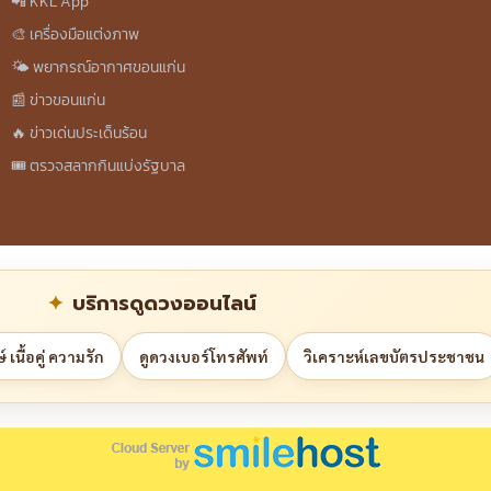
📲 KKL App
🎨 เครื่องมือแต่งภาพ
🌤️ พยากรณ์อากาศขอนแก่น
📰 ข่าวขอนแก่น
🔥 ข่าวเด่นประเด็นร้อน
🎟️ ตรวจสลากกินแบ่งรัฐบาล
บริการดูดวงออนไลน์
 เนื้อคู่ ความรัก
ดูดวงเบอร์โทรศัพท์
วิเคราะห์เลขบัตรประชาชน