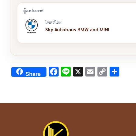
โพสต์โดย
Sky Autohaus BMW and MINI
Facebook
Line
X
Email
Copy
Sha
Share
Link