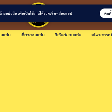
ขอนแก่นลิงก์
่หน้าจอมือถือ เพื่อเปิดใช้งานได้รวดเร็วเหมือนแอป
ติดตั
นแก่น
เที่ยวขอนแก่น
อีเว้นต์ขอนแก่น
⛅พยากรณ์