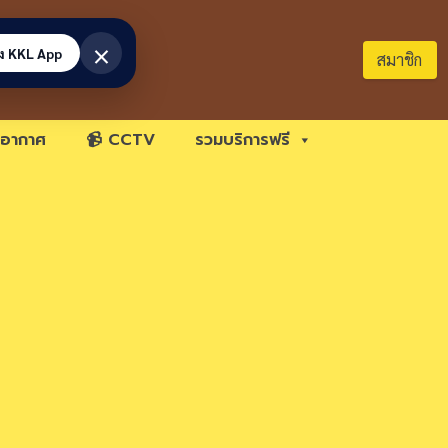
×
้ง KKL App
สมาชิก
อากาศ
📹 CCTV
รวมบริการฟรี