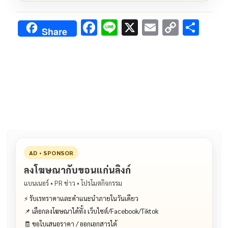
F
Li
X
E
C
S
Share
ac
n
m
o
h
e
e
ai
py
ar
b
l
Li
e
o
n
o
k
k
AD • SPONSOR
ลงโฆษณากับขอนแก่นลิงก์
แบนเนอร์ • PR ข่าว • โปรโมตกิจกรรม
⚡ รับเรทราคาและคำแนะนำภายในวันเดียว
📌 เลือกลงโฆษณาได้ทั้ง เว็บไซต์/Facebook/Tiktok
🧾 ขอใบเสนอราคา / ออกเอกสารได้