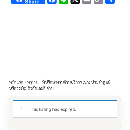
Share
ac
n
m
o
h
e
e
ai
py
ar
b
l
Li
e
o
n
o
k
k
หน้าแรก
»
หางาน
»
ที่ปรึกษางานด้านบริการ (SA) ประจำศูนย์
บริการซ่อมตัวถังและสี ด่วน
This listing has expired.