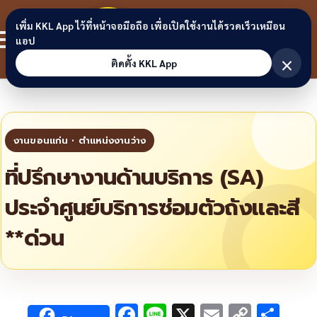
Skip to content
ขอนแก่น
เพิ่ม KKL App ไว้ที่หน้าจอมือถือ เพื่อเปิดใช้งานได้รวดเร็วเหมือน
สมาชิก
แอป
ลิงก์
×
ติดตั้ง KKL App
ที่ปรึกษางานด้านบริการ (SA)
ประจำศูนย์บริการซ่อมตัวถังและสี
**ด่วน
F
Li
X
E
C
S