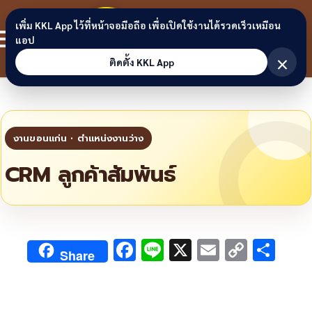
Skip to content
ขอนแก่น
เพิ่ม KKL App ไว้ที่หน้าจอมือถือ เพื่อเปิดใช้งานได้รวดเร็วเหมือน
สมาชิก
แอป
ลิงก์
×
ติดตั้ง KKL App
CRM ลูกค้าสัมพันธ์
F
Li
X
E
C
S
Share
ac
n
m
o
h
e
e
ai
py
ar