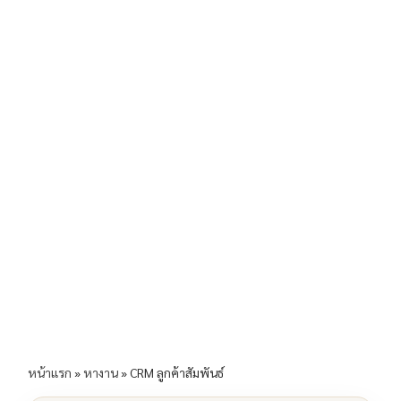
b
l
Li
e
o
n
o
k
k
หน้าแรก
»
หางาน
»
CRM ลูกค้าสัมพันธ์