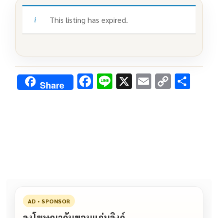
This listing has expired.
F
Li
X
E
C
S
Share
ac
n
m
o
h
e
e
ai
py
ar
b
l
Li
e
o
n
o
k
k
AD • SPONSOR
ลงโฆษณากับขอนแก่นลิงก์