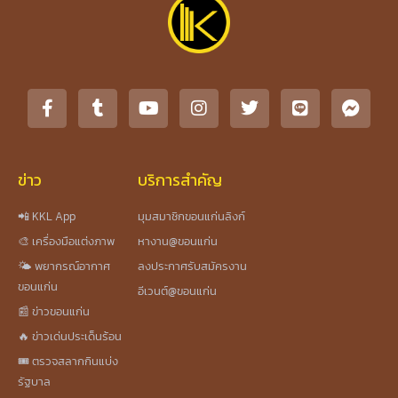
ข่าว
บริการสำคัญ
📲 KKL App
มุมสมาชิกขอนแก่นลิงก์
🎨 เครื่องมือแต่งภาพ
หางาน@ขอนแก่น
🌤️ พยากรณ์อากาศ
ลงประกาศรับสมัครงาน
ขอนแก่น
อีเวนต์@ขอนแก่น
📰 ข่าวขอนแก่น
🔥 ข่าวเด่นประเด็นร้อน
🎟️ ตรวจสลากกินแบ่ง
รัฐบาล