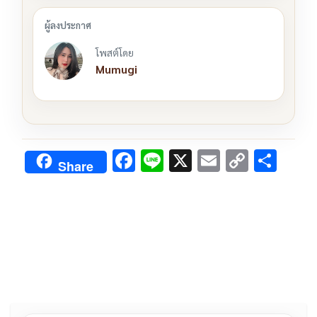
โพสต์โดย
Mumugi
F
Li
X
E
C
S
Share
ac
n
m
o
h
e
e
ai
py
ar
b
l
Li
e
o
n
o
k
k