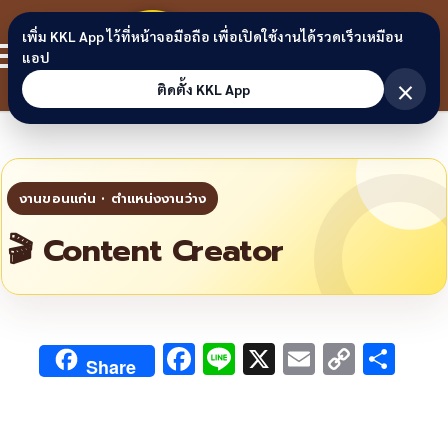
Skip to content
ขอนแก่น
เพิ่ม KKL App ไว้ที่หน้าจอมือถือ เพื่อเปิดใช้งานได้รวดเร็วเหมือน
สมาชิก
แอป
ลิงก์
×
ติดตั้ง KKL App
🎬 Content Creator
F
Li
X
E
C
S
Share
ac
n
m
o
h
e
e
ai
py
ar