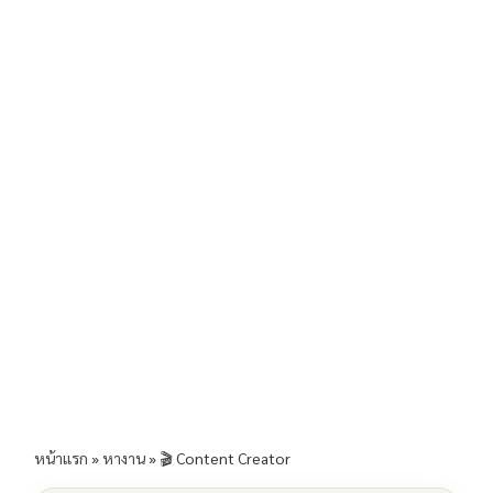
b
l
Li
e
o
n
o
k
k
หน้าแรก
»
หางาน
»
🎬 Content Creator