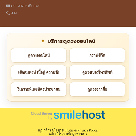
🎟️ ตรวจสลากกินแบ่ง
รัฐบาล
บริการดูดวงออนไลน์
ดูดวงออนไลน์
กราฟชีวิต
เช็กสมพงษ์ เนื้อคู่ ความรัก
ดูดวงเบอร์โทรศัพท์
วิเคราะห์เลขบัตรประชาชน
ดูดวงจากชื่อ
กฎ กติกา นโยบาย (Rules & Privacy Policy)
แจ้งแก้ไข/ลบข้อมูลข่าวสาร