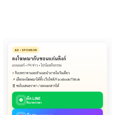
e
e
ai
py
ar
b
l
Li
e
o
n
o
k
k
AD • SPONSOR
ลงโฆษณากับขอนแก่นลิงก์
แบนเนอร์ • PR ข่าว • โปรโมตกิจกรรม
⚡ รับเรทราคาและคำแนะนำภายในวันเดียว
📌 เลือกลงโฆษณาได้ทั้ง เว็บไซต์/Facebook/Tiktok
🧾 ขอใบเสนอราคา / ออกเอกสารได้
ทัก LINE
รับเรทราคา