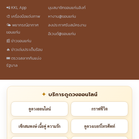
📲 KKL App
มุมสมาชิกขอนแก่นลิงก์
🎨 เครื่องมือแต่งภาพ
หางาน@ขอนแก่น
🌤️ พยากรณ์อากาศ
ลงประกาศรับสมัครงาน
ขอนแก่น
อีเวนต์@ขอนแก่น
📰 ข่าวขอนแก่น
🔥 ข่าวเด่นประเด็นร้อน
🎟️ ตรวจสลากกินแบ่ง
รัฐบาล
บริการดูดวงออนไลน์
ดูดวงออนไลน์
กราฟชีวิต
เช็กสมพงษ์ เนื้อคู่ ความรัก
ดูดวงเบอร์โทรศัพท์