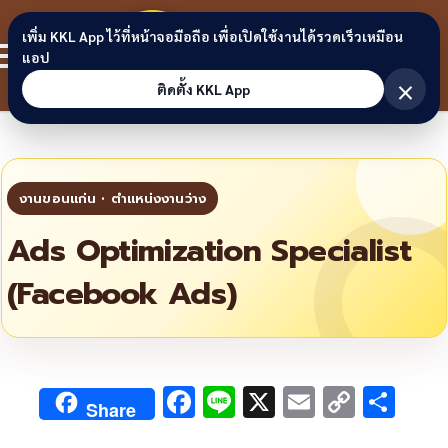
Skip to content
ขอนแก่น
เพิ่ม KKL App ไว้ที่หน้าจอมือถือ เพื่อเปิดใช้งานได้รวดเร็วเหมือน
สมาชิก
แอป
ลิงก์
×
ติดตั้ง KKL App
Ads Optimization Specialist
(Facebook Ads)
F
Li
X
E
C
S
Share
ac
n
m
o
h