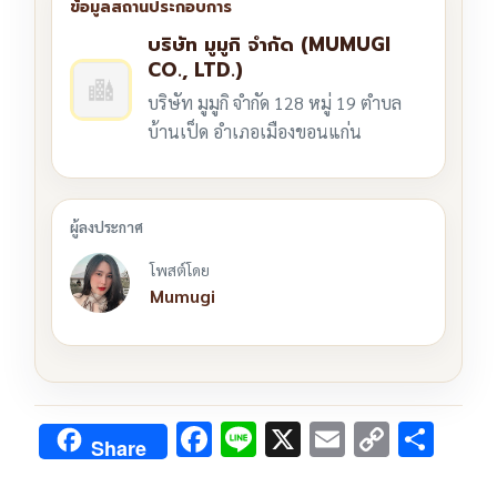
บริษัท มูมูกิ จำกัด (MUMUGI
CO., LTD.)
บริษัท มูมูกิ จำกัด 128 หมู่ 19 ตำบล
บ้านเป็ด อำเภอเมืองขอนแก่น
โพสต์โดย
Mumugi
F
Li
X
E
C
S
Share
ac
n
m
o
h