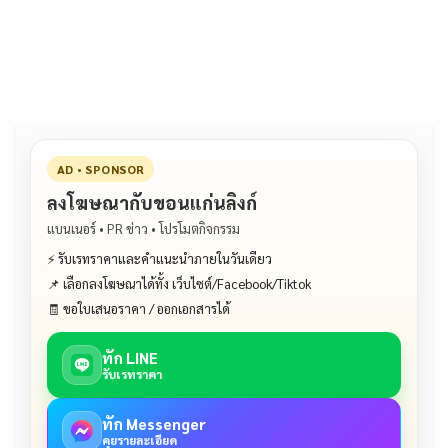
b
l
Li
e
o
n
o
k
k
AD • SPONSOR
ลงโฆษณากับขอนแก่นลิงก์
แบนเนอร์ • PR ข่าว • โปรโมตกิจกรรม
⚡ รับเรทราคาและคำแนะนำภายในวันเดียว
📌 เลือกลงโฆษณาได้ทั้ง เว็บไซต์/Facebook/Tiktok
🧾 ขอใบเสนอราคา / ออกเอกสารได้
ทัก LINE
รับเรทราคา
ทัก Messenger
คุยรายละเอียด