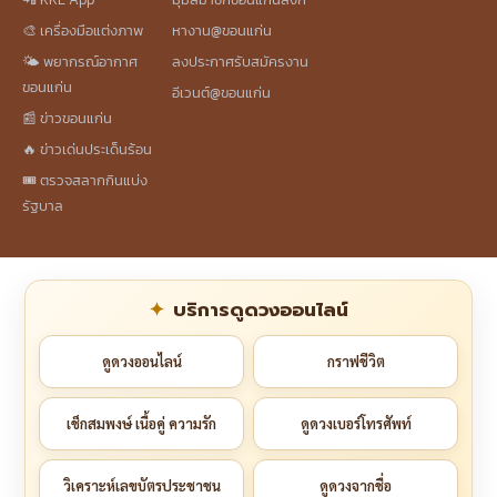
🎨 เครื่องมือแต่งภาพ
หางาน@ขอนแก่น
🌤️ พยากรณ์อากาศ
ลงประกาศรับสมัครงาน
ขอนแก่น
อีเวนต์@ขอนแก่น
📰 ข่าวขอนแก่น
🔥 ข่าวเด่นประเด็นร้อน
🎟️ ตรวจสลากกินแบ่ง
รัฐบาล
บริการดูดวงออนไลน์
ดูดวงออนไลน์
กราฟชีวิต
เช็กสมพงษ์ เนื้อคู่ ความรัก
ดูดวงเบอร์โทรศัพท์
วิเคราะห์เลขบัตรประชาชน
ดูดวงจากชื่อ