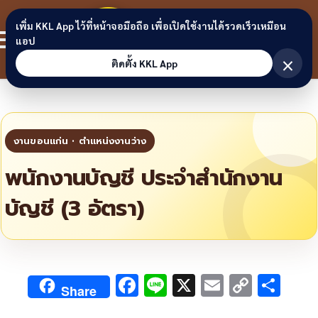
Skip to content
ขอนแก่น
เพิ่ม KKL App ไว้ที่หน้าจอมือถือ เพื่อเปิดใช้งานได้รวดเร็วเหมือน
สมาชิก
แอป
ลิงก์
×
ติดตั้ง KKL App
พนักงานบัญชี ประจำสำนักงาน
บัญชี (3 อัตรา)
F
Li
X
E
C
S
Share
ac
n
m
o
h