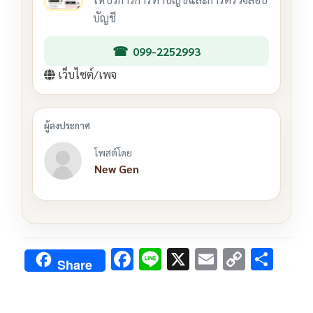
บัญชี
099-2252993
เว็บไซต์/เพจ
โพสต์โดย
New Gen
F
Li
X
E
C
S
Share
ac
n
m
o
h
e
e
ai
py
ar