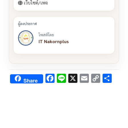
เว็บไซต์/เพจ
โพสต์โดย
IT Nakornplus
F
Li
X
E
C
S
Share
ac
n
m
o
h
e
e
ai
py
ar
b
l
Li
e
o
n
o
k