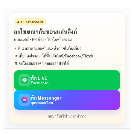
k
AD • SPONSOR
ลงโฆษณากับขอนแก่นลิงก์
แบนเนอร์ • PR ข่าว • โปรโมตกิจกรรม
⚡ รับเรทราคาและคำแนะนำภายในวันเดียว
📌 เลือกลงโฆษณาได้ทั้ง เว็บไซต์/Facebook/Tiktok
🧾 ขอใบเสนอราคา / ออกเอกสารได้
ทัก LINE
รับเรทราคา
ทัก Messenger
คุยรายละเอียด
ตอบกลับเร็วในเวลาทำการ