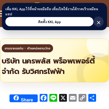
Skip to content
ขอนแก่น
เพิ่ม KKL App ไว้ที่หน้าจอมือถือ เพื่อเปิดใช้งานได้รวดเร็วเหมือน
สมาชิก
แอป
ลิงก์
×
ติดตั้ง KKL App
บริษัท นครพลัส พร็อพเพอร์ตี้
จำกัด รับวิศกรไฟฟ้า
F
Li
X
E
C
S
Share
ac
n
m
o
h