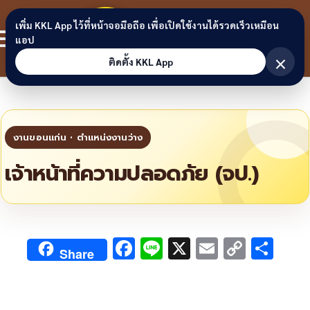
Skip to content
ขอนแก่น
เพิ่ม KKL App ไว้ที่หน้าจอมือถือ เพื่อเปิดใช้งานได้รวดเร็วเหมือน
สมาชิก
แอป
ลิงก์
×
ติดตั้ง KKL App
เจ้าหน้าที่ความปลอดภัย (จป.)
F
Li
X
E
C
S
Share
ac
n
m
o
h
e
e
ai
py
ar