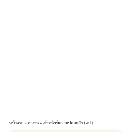
b
l
Li
e
o
n
o
k
k
หน้าแรก
»
หางาน
»
เจ้าหน้าที่ความปลอดภัย (จป.)