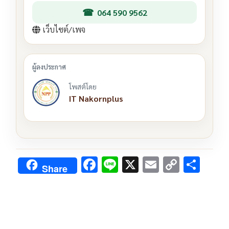
064 590 9562
เว็บไซต์/เพจ
โพสต์โดย
IT Nakornplus
F
Li
X
E
C
S
Share
ac
n
m
o
h
e
e
ai
py
ar
b
l
Li
e