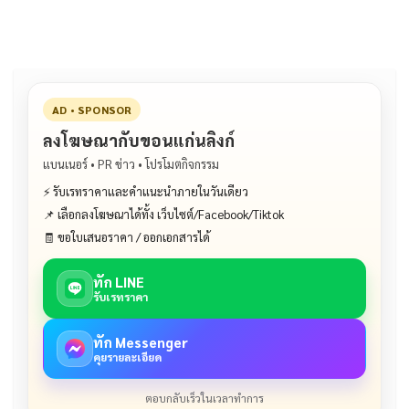
o
n
o
k
k
AD • SPONSOR
ลงโฆษณากับขอนแก่นลิงก์
แบนเนอร์ • PR ข่าว • โปรโมตกิจกรรม
⚡ รับเรทราคาและคำแนะนำภายในวันเดียว
📌 เลือกลงโฆษณาได้ทั้ง เว็บไซต์/Facebook/Tiktok
🧾 ขอใบเสนอราคา / ออกเอกสารได้
ทัก LINE
รับเรทราคา
ทัก Messenger
คุยรายละเอียด
ตอบกลับเร็วในเวลาทำการ